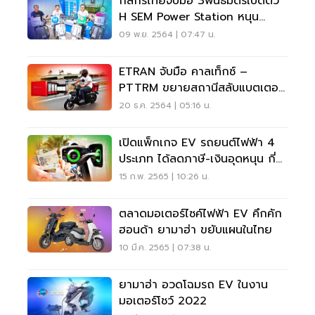
กสิกรไทยจับมือ 3พันธมิตรเปิดตัว
H SEM Power Station หนุน
มอเตอร์ไซค์ไฟฟ้า
09 พ.ย. 2564 | 07:47 น.
ETRAN จับมือ คาลเท็กซ์ –
PTTRM ขยายสถานีสลับแบตเตอรี่
มอเตอร์ไซค์ EV 20 แห่ง
20 ธ.ค. 2564 | 05:16 น.
เปิดแพ็กเกจ EV รถยนต์ไฟฟ้า 4
ประเภท ได้ลดภาษี-เงินอุดหนุน กี่
บาท
15 ก.พ. 2565 | 10:26 น.
ตลาดมอเตอร์ไซค์ไฟฟ้า EV คึกคัก
ฮอนด้า ยามาฮ่า ขยับแผนในไทย
10 มี.ค. 2565 | 07:38 น.
ยามาฮ่า อวดโฉมรถ EV ในงาน
มอเตอร์โชว์ 2022