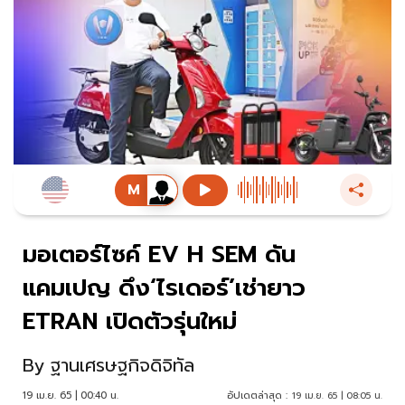
มอเตอร์ไซค์ EV H SEM ดัน
แคมเปญ ดึง‘ไรเดอร์’เช่ายาว
ETRAN เปิดตัวรุ่นใหม่
By
ฐานเศรษฐกิจดิจิทัล
19 เม.ย. 65 | 00:40 น.
อัปเดตล่าสุด :
19 เม.ย. 65 | 08:05 น.