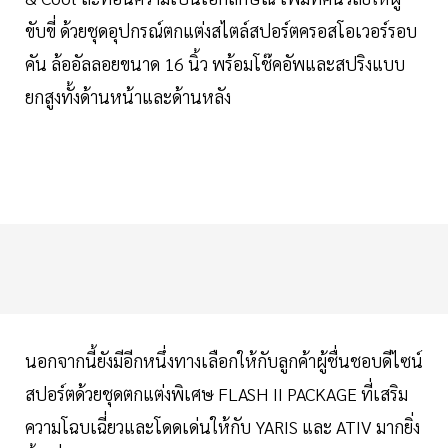
ขับขี่ ด้วยชุดอุปกรณ์ตกแต่งสไตล์สปอร์ตครอสโอเวอร์รอบ
คัน ล้ออัลลอยขนาด 16 นิ้ว พร้อมโช๊คอัพและสปริงแบบ
ยกสูงทั้งด้านหน้าและด้านหลัง
นอกจากนี้ยังมีอีกหนึ่งทางเลือกให้กับลูกค้าผู้ชื่นชอบดีไซน์
สปอร์ตด้วยชุดตกแต่งพิเศษ FLASH II PACKAGE ที่เสริม
ความโฉบเฉี่ยวและโดดเด่นให้กับ YARIS และ ATIV มากยิ่ง