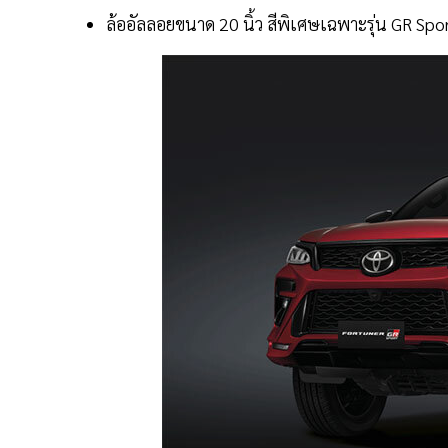
ล้ออัลลอยขนาด 20 นิ้ว สีพิเศษเฉพาะรุ่น GR Spo