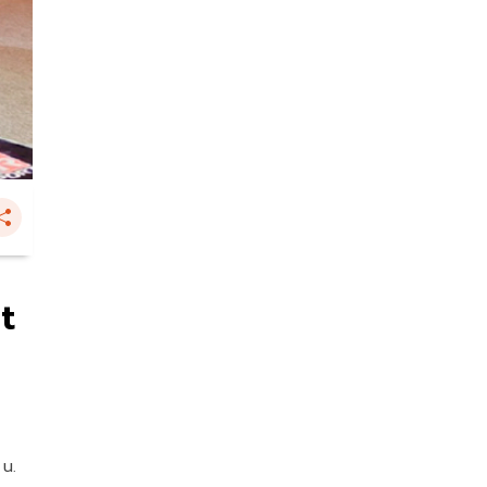
t
 น.