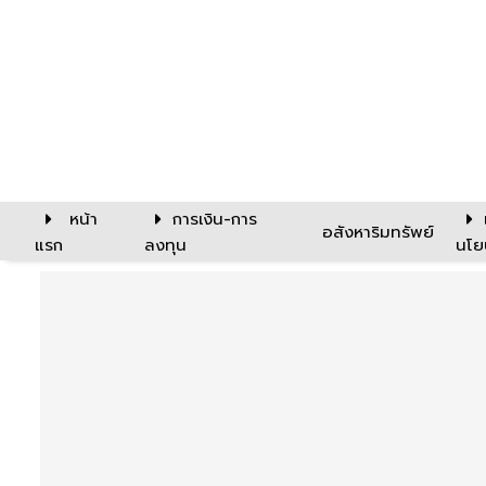
หน้า
การเงิน-การ
อสังหาริมทรัพย์
แรก
ลงทุน
นโย