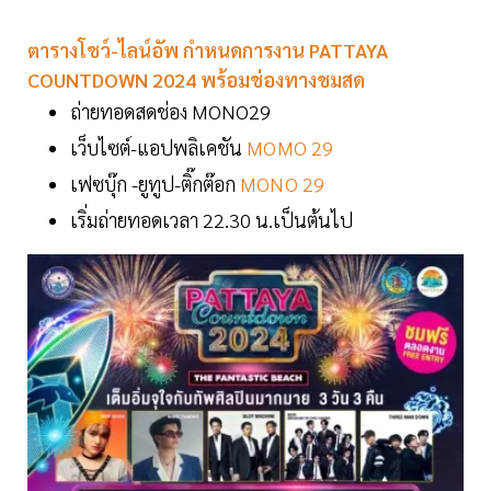
ตารางโชว์-ไลน์อัพ กำหนดการงาน PATTAYA
COUNTDOWN 2024 พร้อมช่องทางชมสด
ถ่ายทอดสดช่อง MONO29
เว็บไซต์-แอปพลิเคชัน
MOMO 29
เฟซบุ๊ก -ยูทูป-ติ๊กต๊อก
MONO 29
เริ่มถ่ายทอดเวลา 22.30 น.เป็นต้นไป