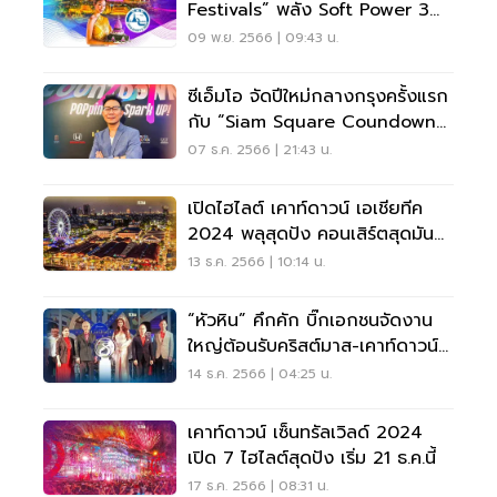
Festivals” พลัง Soft Power 3
พันกิจกรรมเที่ยวส่งท้ายปี
09 พ.ย. 2566 | 09:43 น.
ซีเอ็มโอ จัดปีใหม่กลางกรุงครั้งแรก
กับ “Siam Square Coundown
2024”
07 ธ.ค. 2566 | 21:43 น.
เปิดไฮไลต์ เคาท์ดาวน์ เอเชียทีค
2024 พลุสุดปัง คอนเสิร์ตสุดมันส์
รับปีใหม่
13 ธ.ค. 2566 | 10:14 น.
“หัวหิน” คึกคัก บิ๊กเอกชนจัดงาน
ใหญ่ต้อนรับคริสต์มาส-เคาท์ดาวน์ปี
ใหม่ 2024
14 ธ.ค. 2566 | 04:25 น.
เคาท์ดาวน์ เซ็นทรัลเวิลด์ 2024
เปิด 7 ไฮไลต์สุดปัง เริ่ม 21 ธ.ค.นี้
17 ธ.ค. 2566 | 08:31 น.