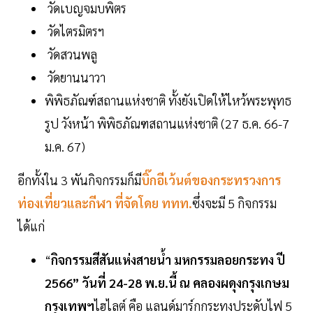
วัดเบญจมบพิตร
วัดไตรมิตรฯ
วัดสวนพลู
วัดยานนาวา
พิพิธภัณฑ์สถานแห่งชาติ ทั้งยังเปิดให้ไหว้พระพุทธ
รูป วังหน้า พิพิธภัณฑสถานแห่งชาติ (27 ธ.ค. 66-7
ม.ค. 67)
อีกทั้งใน 3 พันกิจกรรมก็มี
บิ๊กอีเว้นต์ของกระทรวงการ
ท่องเที่ยวและกีฬา ที่จัดโดย ททท.
ซึ่งจะมี 5 กิจกรรม
ได้แก่
“
กิจกรรมสีสันแห่งสายนํ้า มหกรรมลอยกระทง ปี
2566” วันที่ 24-28 พ.ย.นี้ ณ คลองผดุงกรุงเกษม
กรุงเทพฯ
ไฮไลต์ คือ แลนด์มาร์กกระทงประดับไฟ 5