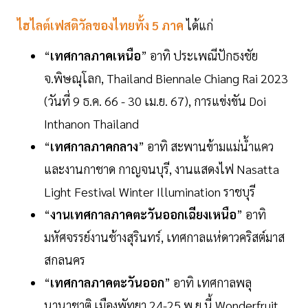
ไฮไลต์เฟสติวัลของไทยทั้ง 5 ภาค
ได้แก่
“
เทศกาลภาคเหนือ
” อาทิ ประเพณีปักธงชัย
จ.พิษณุโลก, Thailand Biennale Chiang Rai 2023
(วันที่ 9 ธ.ค. 66 - 30 เม.ย. 67), การแข่งขัน Doi
Inthanon Thailand
“
เทศกาลภาคกลาง
” อาทิ สะพานข้ามแม่นํ้าแคว
และงานกาชาด กาญจนบุรี, งานแสดงไฟ Nasatta
Light Festival Winter Illumination ราชบุรี
“
งานเทศกาลภาคตะวันออกเฉียงเหนือ
” อาทิ
มหัศจรรย์งานช้างสุรินทร์, เทศกาลแห่ดาวคริสต์มาส
สกลนคร
“
เทศกาลภาคตะวันออก
” อาทิ เทศกาลพลุ
นานาชาติ เมืองพัทยา 24-25 พ.ย.นี้ Wonderfruit