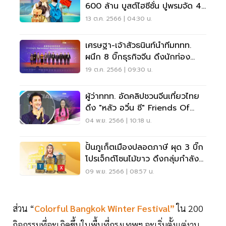
600 ล้าน บูสต์ไฮซีซั่น ปูพรมจัด 4
บิ๊กอีเว้นต์
13 ต.ค. 2566 | 04:30 น.
เศรษฐา-เจ้าสัวธนินท์นำทีมททท.
ผนึก 8 บิ๊กธุรกิจจีน ดึงนักท่อง
เที่ยวจีน
19 ต.ค. 2566 | 09:30 น.
ผู้ว่าททท. อัดคลิปชวนจีนเที่ยวไทย
ดึง "หลัว อวิ๋น ซี" Friends Of
Thailand
04 พ.ย. 2566 | 10:18 น.
ปั้นภูเก็ตเมืองปลอดภาษี ผุด 3 บิ๊ก
โปรเจ็กต์โซนไม้ขาว ดึงกลุ่มกำลัง
ซื้อสูง
09 พ.ย. 2566 | 08:57 น.
ส่วน “
Colorful Bangkok Winter Festival”
ใน 200
กิจกรรมที่จะเกิดขึ้นในพื้นที่กรุงเทพฯ จะเริ่มตั้งแต่งาน