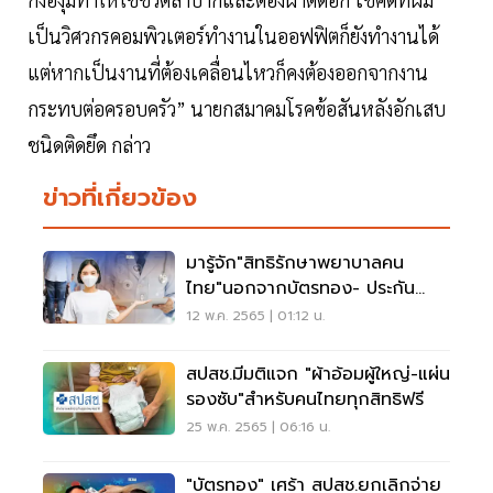
เป็นวิศวกรคอมพิวเตอร์ทำงานในออฟฟิตก็ยังทำงานได้
แต่หากเป็นงานที่ต้องเคลื่อนไหวก็คงต้องออกจากงาน
กระทบต่อครอบครัว” นายกสมาคมโรคข้อสันหลังอักเสบ
ชนิดติดยึด กล่าว
ข่าวที่เกี่ยวข้อง
มารู้จัก"สิทธิรักษาพยาบาลคน
ไทย"นอกจากบัตรทอง- ประกัน
สังคม- ขรก. มีอะไรอีก
12 พ.ค. 2565 | 01:12 น.
สปสช.มีมติแจก "ผ้าอ้อมผู้ใหญ่-แผ่น
รองซับ"สำหรับคนไทยทุกสิทธิฟรี
25 พ.ค. 2565 | 06:16 น.
"บัตรทอง" เศร้า สปสช.ยกเลิกจ่าย