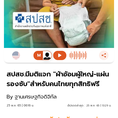
สปสช.มีมติแจก "ผ้าอ้อมผู้ใหญ่-แผ่น
รองซับ"สำหรับคนไทยทุกสิทธิฟรี
By
ฐานเศรษฐกิจดิจิทัล
25 พ.ค. 65 | 06:16 น.
อัปเดตล่าสุด :
25 พ.ค. 65 | 13:29 น.