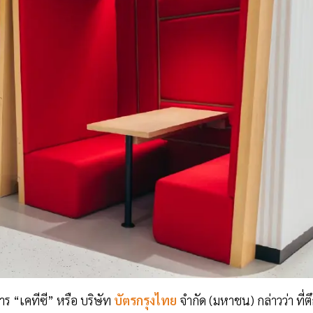
าร “เคทีซี” หรือ บริษัท
บัตรกรุงไทย
จำกัด (มหาชน) กล่าวว่า ที่ต