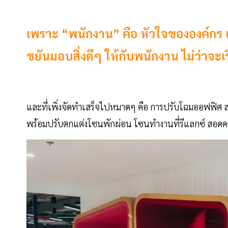
เพราะ “พนักงาน” คือ หัวใจขององค์กร เค
ขยันมอบสิ่งดีๆ ให้กับพนักงาน ไม่ว่าจะเรื
และที่เพิ่งจัดทำเสร็จไปหมาดๆ คือ การปรับโฉมออฟฟิ
พร้อมปรับตกแต่งโซนพักผ่อน โซนทำงานที่รีแลกซ์ สอดคล