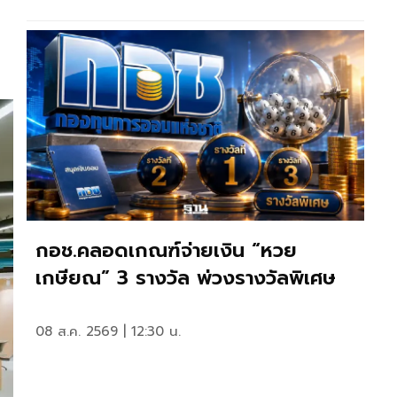
กอช.คลอดเกณฑ์จ่ายเงิน “หวย
เกษียณ” 3 รางวัล พ่วงรางวัลพิเศษ
08 ส.ค. 2569 | 12:30 น.