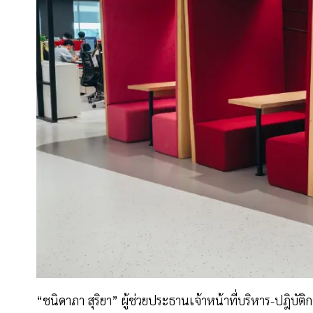
“ชนิดาภา สุริยา” ผู้ช่วยประธานเจ้าหน้าที่บริหาร-ปฎิบัติก