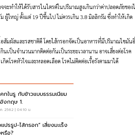
อาจจะทำให้ได้รับสารไนไตรต์ในปริมาณสูงเกินกว่าค่าปลอดภัยของ
ม ผู้ใหญ่ ตั้งแต่ 19 ปีขึ้นไป ไม่ควรเกิน 3.8 มิลลิกรัม ซึ่งทำให้เกิด
ีเนื้อสัมผัสและรสชาติดี โดยไส้กรอกจัดเป็นอาหารที่มีปริมาณไขมันอิ
ถ้ากินเป็นจำนวนมากติดต่อกันเป็นระยะเวลานาน อาจเสี่ยงต่อโรค
รเกิดโรคหัวใจและหลอดเลือด โรคไม่ติดต่อเรื้อรังตามมาได้
คกในรู กับข้าวแบบธรรมเนียม
ยอังกฤษ 1.
ค. 2562 | 04:10 น.
ื้อแปรรูป-ไส้กรอก” เสี่ยงมะเร็ง
งหรือ?