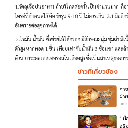
1.วัตถุเจือปนอาหาร ถ้าบริโภคต่อครั้งเป็นจำนวนมาก ก็
ไตรต์ที่กำหนดไว้ คือ วัยรุ่น 9-18 ปี ไม่ควรเกิน 3.1 มิลลิกรั
อันตรายต่อสุขภาพได้
2.ไขมัน น้ำมัน ซึ่งช่วยให้ไส้กรอก มีลักษณะนุ่ม ชุ่มฉ่ำ ม
ตัวสูง หากทอด 1 ชิ้น เทียบเท่ากับน้ำมัน 3 ช้อนชา และ
อ้วน ภาวะคอเลสเตอรอลในเลือดสูง ซึ่งเป็นสาเหตุของกา
ข่าวที่เกี่ยวข้อง
คาง
ฝ่า
08 ธ.
“เน
จริ