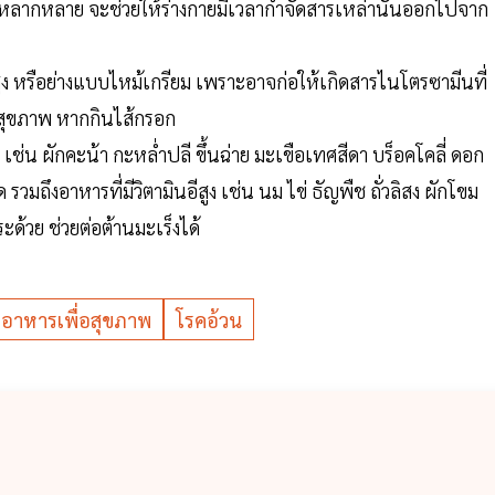
้หลากหลาย จะช่วยให้ร่างกายมีเวลากำจัดสารเหล่านั้นออกไปจาก
ง หรือย่างแบบไหม้เกรียม เพราะอาจก่อให้เกิดสารไนโตรซามีนที่
่อสุขภาพ หากกินไส้กรอก
ง เช่น ผักคะน้า กะหล่ำปลี ขึ้นฉ่าย มะเขือเทศสีดา บร็อคโคลี่ ดอก
มถึงอาหารที่มีวิตามินอีสูง เช่น นม ไข่ ธัญพืช ถั่วลิสง ผักโขม
ะด้วย ช่วยต่อต้านมะเร็งได้
อาหารเพื่อสุขภาพ
โรคอ้วน