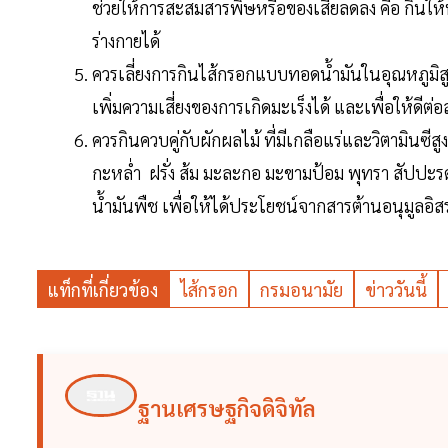
ช่วยให้การสะสมสารพิษหรือของเสียลดลง คือ กินให
ร่างกายได้
ควรเลี่ยงการกินไส้กรอกแบบทอดน้ำมันในอุณหภูมิสู
เพิ่มความเสี่ยงของการเกิดมะเร็งได้ และเพื่อให้ดีต
ควรกินควบคู่กับผักผลไม้ ที่มีเกลือแร่และวิตามินซีสู
กะหล่ำ ฝรั่ง ส้ม มะละกอ มะขามป้อม พุทรา สัปปะรด รว
น้ำมันพืช เพื่อให้ได้ประโยชน์จากสารต้านอนุมูลอิสร
แท็กที่เกี่ยวข้อง
ไส้กรอก
กรมอนามัย
ข่าววันนี้
ฐานเศรษฐกิจดิจิทัล