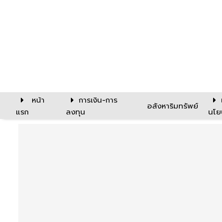
หน้า
การเงิน-การ
อสังหาริมทรัพย์
แรก
ลงทุน
นโย