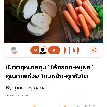
เปิดกฎหมายคุม "ไส้กรอก-หมูยอ"
คุณภาพห่วย โทษหนัก-คุกหัวโต
By
ฐานเศรษฐกิจดิจิทัล
04 ก.พ. 65 | 22:55 น.