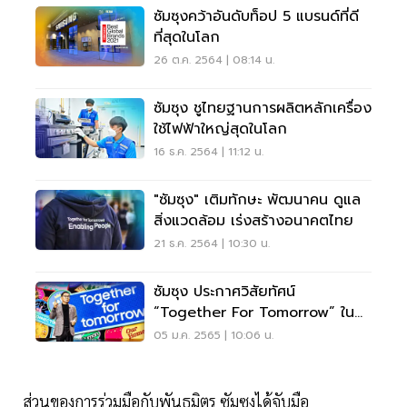
ซัมซุงคว้าอันดับท็อป 5 แบรนด์ที่ดี
ที่สุดในโลก
26 ต.ค. 2564 | 08:14 น.
ซัมซุง ชูไทยฐานการผลิตหลักเครื่อง
ใช้ไฟฟ้าใหญ่สุดในโลก
16 ธ.ค. 2564 | 11:12 น.
"ซัมซุง" เติมทักษะ พัฒนาคน ดูแล
สิ่งแวดล้อม เร่งสร้างอนาคตไทย
21 ธ.ค. 2564 | 10:30 น.
ซัมซุง ประกาศวิสัยทัศน์
“Together For Tomorrow” ใน
งาน CES 2022
05 ม.ค. 2565 | 10:06 น.
ส่วนของการร่วมมือกับพันธมิตร ซัมซุงได้จับมือ