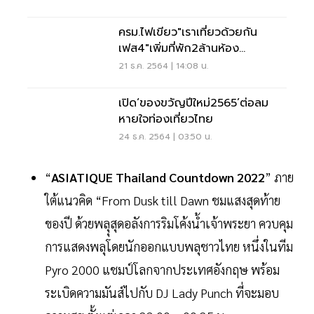
ครม.ไฟเขียว"เราเที่ยวด้วยกัน
เฟส4"เพิ่มที่พัก2ล้านห้อง
ถึง30เม.ย.65
21 ธ.ค. 2564 | 14:08 น.
เปิด‘ของขวัญปีใหม่2565’ต่อลม
หายใจท่องเที่ยวไทย
24 ธ.ค. 2564 | 03:50 น.
“
ASIATIQUE
Thailand
Countdown
2022
” ภาย
ใต้แนวคิด “From Dusk till Dawn ชมแสงสุดท้าย
ของปี ด้วยพลุุสุดอลังการริมโค้งน้ำเจ้าพระยา ควบคุม
การแสดงพลุโดยนักออกแบบพลุชาวไทย หนึ่งในทีม
Pyro 2000 แชมป์โลกจากประเทศอังกฤษ พร้อม
ระเบิดความมันส์ไปกับ DJ Lady Punch ที่จะมอบ