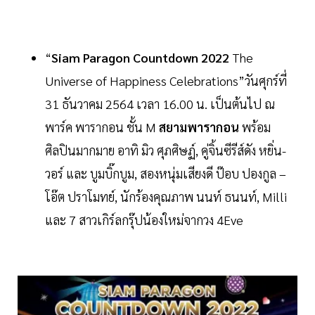
“
Siam
Paragon
Countdown
2022
The
Universe of Happiness Celebrations”วันศุกร์ที่
31 ธันวาคม 2564 เวลา 16.00 น. เป็นต้นไป ณ
พาร์ค พารากอน ชั้น M
สยามพารากอน
พร้อม
ศิลปินมากมาย อาทิ มิว ศุภศิษฏ์, คู่จิ้นซีรีส์ดัง หยิ่น-
วอร์ และ บูมบิ๊กบูม, สองหนุ่มเสียงดี ป๊อบ ปองกูล –
โอ๊ต ปราโมทย์, นักร้องคุณภาพ นนท์ ธนนท์, Milli
และ 7 สาวเกิร์ลกรุ๊ปน้องใหม่จากวง 4Eve