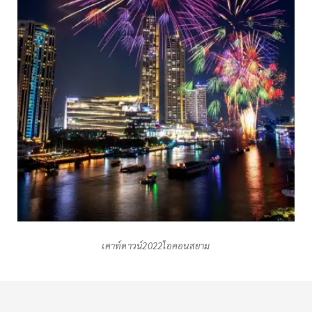
เคาท์ดาวน์2022ไอคอนสยาม