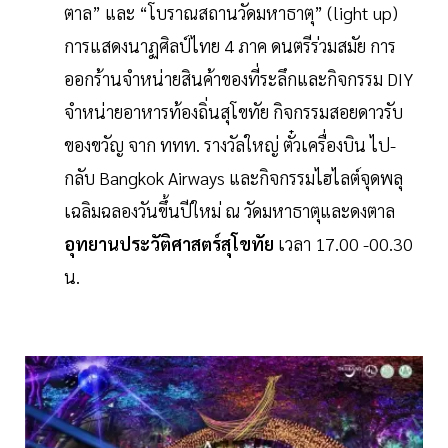
ตาล” และ “โบราณสถานวัดมหาธาตุ” (light up)
การแสดงนาฏศิลป์ไทย 4 ภาค ดนตรีร่วมสมัย การ
ออกร้านจำหน่ายสินค้าของที่ระลึกและกิจกรรม DIY
จำหน่ายอาหารท้องถิ่นสุโขทัย กิจกรรมสอยดาวรับ
ของขวัญ จาก ททท. รางวัลใหญ่ ตั๋วเครื่องบิน ไป-
กลับ Bangkok Airways และกิจกรรมไฮไลต์จุดพลุ
เฉลิมฉลองวันขึ้นปีใหม่ ณ วัดมหาธาตุและดงตาล
อุทยานประวัติศาสตร์สุโขทัย
เวลา 17.00 -00.30
น.