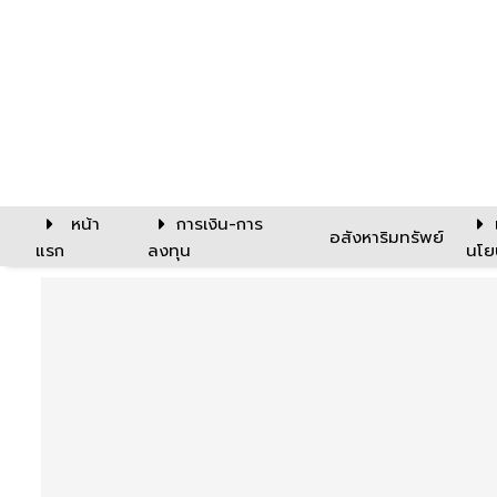
หน้า
การเงิน-การ
อสังหาริมทรัพย์
แรก
ลงทุน
นโย