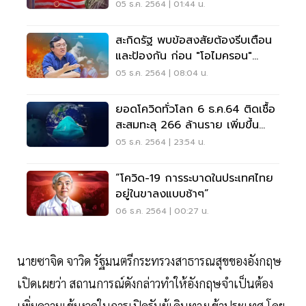
05 ธ.ค. 2564 | 01:44 น.
สะกิดรัฐ พบข้อสงสัยต้องรีบเตือน
และป้องกัน ก่อน "โอไมครอน"
ระบาดไทย
05 ธ.ค. 2564 | 08:04 น.
ยอดโควิดทั่วโลก 6 ธ.ค.64 ติดเชื้อ
สะสมทะลุ 266 ล้านราย เพิ่มขึ้น
412,312 ราย
05 ธ.ค. 2564 | 23:54 น.
“โควิด-19 การระบาดในประเทศไทย
อยู่ในขาลงแบบช้าๆ”
06 ธ.ค. 2564 | 00:27 น.
นายซาจิด จาวิด รัฐมนตรีกระทรวงสาธารณสุขของอังกฤษ
เปิดเผยว่า สถานการณ์ดังกล่าวทำให้อังกฤษจำเป็นต้อง
เพิ่มความเข้มงวดในการเปิดรับผู้เดินทางเข้าประเทศ โดย