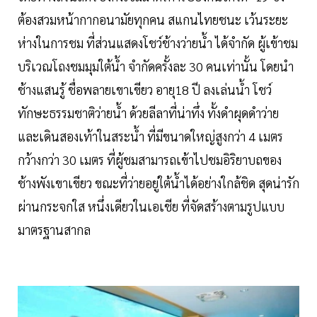
ต้องสวมหน้ากากอนามัยทุกคน สแกนไทยชนะ เว้นระยะ
ห่างในการชม ที่ส่วนแสดงโชว์ช้างว่ายน้ำ ได้จำกัด ผู้เข้าชม
บริเวณโถงชมมุมใต้น้ำ จำกัดครั้งละ 30 คนเท่านั้น โดยนำ
ช้างแสนรู้ ชื่อพลายเขาเขียว อายุ18 ปี ลงเล่นน้ำ โชว์
ทักษะธรรมชาติว่ายน้ำ ด้วยลีลาที่น่าทึ่ง ทั้งดำผุดดำว่าย
และเดินสองเท้าในสระน้ำ ที่มีขนาดใหญ่สูงกว่า 4 เมตร
กว้างกว่า 30 เมตร ที่ผู้ชมสามารถเข้าไปชมอิริยาบถของ
ช้างพังเขาเขียว ขณะที่ว่ายอยู่ใต้น้ำได้อย่างใกล้ชิด สุดน่ารัก
ผ่านกระจกใส หนึ่งเดียวในเอเชีย ที่จัดสร้างตามรูปแบบ
มาตรฐานสากล