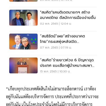
"สมคิด"แคนดิเดตนายกฯ สร้าง
อนาคตไทย ดีลนักการเมืองง่ายขึ้น
02 พ.ค. 2565 | 12:04 น.
“สนธิรัตน์”เผย“สร้างอนาคต
ไทย”กระแสพุ่งหลังเปิด
ตัว"สมคิด"แคนดิเดตนายกฯ
07 พ.ค. 2565 | 07:19 น.
“สมคิด”ร่ายยาวห่วง 6 ปัญหาฉุด
ประเทศ แนะเลือกผู้นำเหมาะสมพา
พ้นวิกฤติ
15 พ.ค. 2565 | 10:30 น.
“เกือบทุกประเทศตัดสินใจไม่สามารถล็อกดาวน์ เราต้อง
อยู่กับมันแต่ต้องบริหารจัดการ ประเทศที่ประกาศว่าเราจะ
อยู่กับมัน เป็นโรคประจำถิ่นโดยไม่มีการบริหารจัดการ