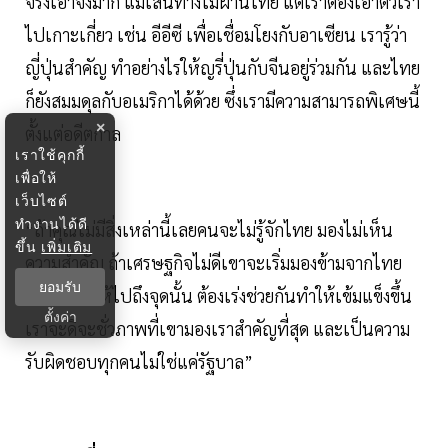
จริงเอาจังมาก แม้เส้นทางไม่ผ่านไทย แต่เราต้องเอาตัวเรา
ไปเกาะเกี่ยว เช่น อีอีซี เพื่อเชื่อมโยงกับอาเซียน เรารู้ว่า
ญี่ปุ่นสำคัญ ทำอย่างไรให้ญรี่ปุ่นกับจีนอยู่ร่วมกัน และไทย
ก็ยังสมมดุลกับอเมริกาได้ด้วย ซึ่งเรามีความสามารถพิเศษนี้
×
ตั้งแต่อดีตกาล
เราใช้คุกกี้
เพื่อให้
เว็บไซต์
ทำงานได้ดี
“ถ้าคุณไม่มีสิ่งเหล่านี้เลยคนจะไม่รู้จักไทย มองไม่เห็น
ขึ้น
เพิ่มเติม
ความสำคัญ ถ้าเศรษฐกิจไม่ดีเขาจะเริ่มมองข้ามจากไทย
ยอมรับ
แต่อย่าไปให้ไปถึงจุดนั้น ต้องเร่งช่วยกันทำให้เข้มแข็งขึ้น
ตั้งค่า
เราจะดีจะชั่วภาพที่เขามองเราสำคัญที่สุด และเป็นความ
รับผิดชอบทุกคนไม่ใช่แค่รัฐบาล”