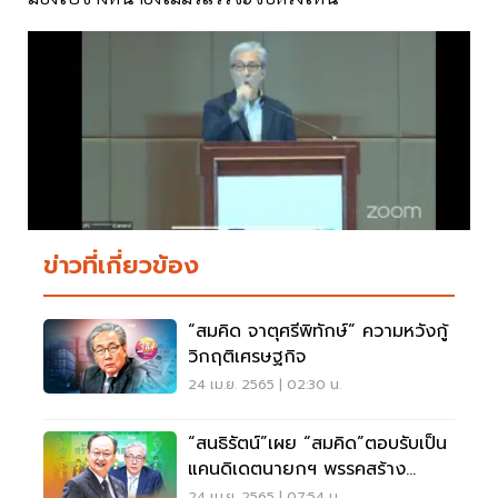
ข่าวที่เกี่ยวข้อง
“สมคิด จาตุศรีพิทักษ์” ความหวังกู้
วิกฤติเศรษฐกิจ
24 เม.ย. 2565 | 02:30 น.
“สนธิรัตน์”เผย “สมคิด”ตอบรับเป็น
แคนดิเดตนายกฯ พรรคสร้าง
อนาคตไทยแล้ว
24 เม.ย. 2565 | 07:54 น.