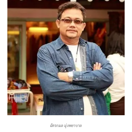
ฉัตรกมล มุ่งพยาบาล