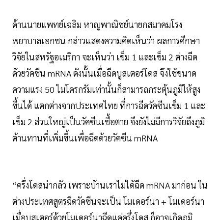
ด้านนายแพทย์เฉลิม หาญพาณิชย์นายกสมาคมโรง
พยาบาลเอกชน กล่าวแสดงความคิดเห็นว่า ผลการศึกษา
วิจัยในสหรัฐอเมริกา จะเห็นว่า เข็ม 1 และเข็ม 2 ต่างฉีด
ด้วยวัคซีน mRNA ดังนั้นเมื่อฉีดบูสเตอร์โดส จึงใช้ขนาด
ความแรง 50 ไมโครกรัมเท่านั้นก็สามารถกระตุ้นภูมิให้สูง
ขึ้นได้ แตกต่างจากประเทศไทย ที่การฉีดวัคซีนเข็ม 1 และ
เข็ม 2 ส่วนใหญ่เป็นวัคซีนเชื้อตาย จึงยังไม่มีการวิจัยถึงภูมิ
ต้านทานที่เพิ่มขึ้นเพื่อฉีดด้วยวัคซีน mRNA
“ครึ่งโดสน่ากลัว เพราะบ้านเราไม่ได้ฉีด mRNA มาก่อน ใน
ต่างประเทศสูตรฉีดวัคซีนจะเป็น โมเดอร์นา + โมเดอร์นา
เมื่อบูสเตอร์ด้วยโมเดอร์นาฉีดแค่ครึ่งโดส ก็อาจเกิดภูมิ