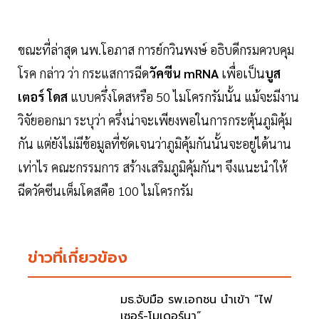
ขณะที่ล่าสุด นพ.โอภาส การย์กวินพงษ์ อธิบดีกรมควบคุม
โรค กล่าว ว่า กระแสการฉีด
วัคซีน mRNA
เพื่อเป็น
บูส
เตอร์ โดส
แบบครึ่งโดสหรือ 50 ไมโครกรัมนั้น แม้จะมีงาน
วิจัยออกมา ระบุว่า ครึ่งน่าจะเพียงพอในการกระตุ้นภูมิคุ้ม
กัน แต่ยังไม่มีข้อมูลที่ชัดเจนว่าภูมิคุ้มกันนั้นจะอยู่ได้นาน
เท่าไร คณะกรรมการ สร้างเสริมภูมิคุ้มกันฯ จึงแนะนำให้
ฉีดวัคซีนเต็มโดสคือ 100 ไมโครกรัม
ข่าวที่เกี่ยวข้อง
มธ.จับมือ รพ.เอกชน นำเข้า “ไฟ
เซอร์-โมเดอร์นา”