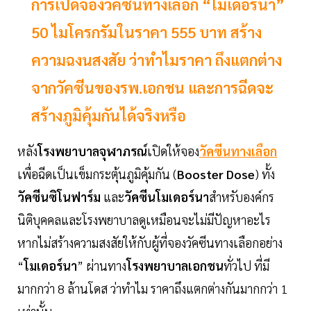
การเปิดจองวัคซีนทางเลือก “โมเดอร์นา”
50 ไมโครกรัมในราคา 555 บาท สร้าง
ความฉงนสงสัย ว่าทำไมราคา ถึงแตกต่าง
จากวัคซีนของรพ.เอกชน และการฉีดจะ
สร้างภูมิคุ้มกันได้จริงหรือ
หลัง
โรงพยาบาลจุฬาภรณ์
เปิดให้จอง
วัคซีนทางเลือก
เพื่อฉีดเป็นเข็มกระตุ้นภูมิคุ้มกัน (
Booster Dose
) ทั้ง
วัคซีนซิโนฟาร์ม
และ
วัคซีนโมเดอร์นา
สำหรับองค์กร
นิติบุคคลและโรงพยาบาลดูเหมือนจะไม่มีปัญหาอะไร
หากไม่สร้างความสงสัยให้กับผู้ที่จองวัคซีนทางเลือกอย่าง
“
โมเดอร์นา
” ผ่านทาง
โรงพยาบาลเอกชน
ทั่วไป ที่มี
มากกว่า 8 ล้านโดส ว่าทำไม ราคาถึงแตกต่างกันมากกว่า 1