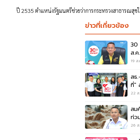
ปี 2535 ตำแหน่งรัฐมนตรีช่วยว่าการกระทรวงสาธารณสุข
ข่าวที่เกี่ยวข้อง
30 
ส.ค
19 ส.
สธ.
ที่
22 ส.
สมศั
ท่ว
26 ส.