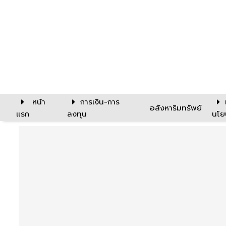
หน้า
การเงิน-การ
อสังหาริมทรัพย์
แรก
ลงทุน
นโย