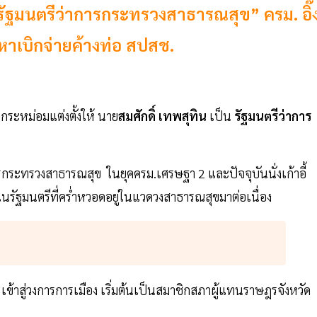
อ “รัฐมนตรีว่าการกระทรวงสาธารณสุข” ครม. อิ๊
หาเบิกจ่ายค้างท่อ สปสช.
กระหม่อมแต่งตั้งให้ นาย
สมศักดิ์ เทพสุทิน
เป็น
รัฐมนตรีว่าการ
รกระทรวงสาธารณสุข ในยุคครม.เศรษฐา 2 และปัจจุบันนั่งเก้าอี้
นรัฐมนตรีที่คร่ำหวอดอยู่ในแวดวงสาธารณสุขมาต่อเนื่อง
 เข้าสู่วงการการเมือง เริ่มต้นเป็นสมาชิกสภาผู้แทนราษฎรจังหวัด