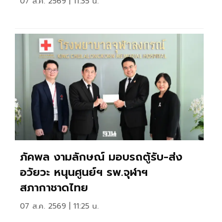
07 ส.ค. 2569 | 11:35 น.
ภัคพล งามลักษณ์ มอบรถตู้รับ-ส่ง
อวัยวะ หนุนศูนย์ฯ รพ.จุฬาฯ
สภากาชาดไทย
07 ส.ค. 2569 | 11:25 น.