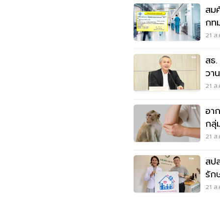
สมศั
กทม
21 ส.
สธ.
วาน
21 ส.
อาก
กลุ
21 ส.
สปส
รักษ
ครอ
21 ส.