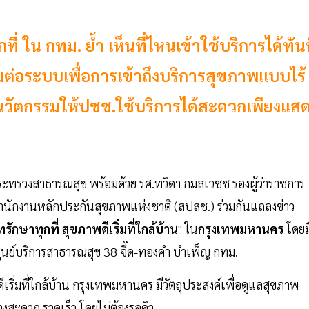
ที่ ใน กทม. ย้ำ เห็นที่ไหนเข้าใช้บริการได้ทัน
มต่อระบบเพื่อการเข้าถึงบริการสุขภาพแบบไร้
วัตกรรมให้ปชช.ใช้บริการได้สะดวกเพียงแส
กระทรวงสาธารณสุข พร้อมด้วย รศ.ทวิดา กมลเวชช รองผู้ว่าราชการ
นักงานหลักประกันสุขภาพแห่งชาติ (สปสช.) ร่วมกันแถลงข่าว
รักษาทุกที่ สุขภาพดีเริ่มที่ใกล้บ้าน
" ใน
กรุงเทพมหานคร
โดยมี
ศูนย์บริการสาธารณสุข 38 จี๊ด-ทองคำ บำเพ็ญ กทม.
เริ่มที่ใกล้บ้าน กรุงเทพมหานคร มีวัตถุประสงค์เพื่อดูแลสุขภาพ
างสะดวก รวดเร็ว โดยไม่ต้องรอคิว