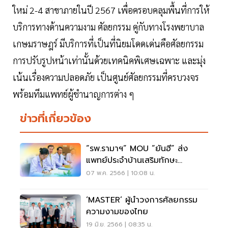
ใหม่ 2-4 สาขาภายในปี 2567 เพื่อครอบคลุมพื้นที่การให้
บริการทางด้านความงาม ศัลยกรรม คู่กับทางโรงพยาบาล
เกษมราษฎร์ มีบริการที่เป็นที่นิยมโดดเด่นคือศัลยกรรม
การปรับรูปหน้าเท่านั้นด้วยเทคนิคพิเศษเฉพาะ และมุ่ง
เน้นเรื่องความปลอดภัย เป็นศูนย์ศัลยกรรมที่ครบวงจร
พร้อมทีมแพทย์ผู้ชำนาญการต่าง ๆ
ข่าวที่เกี่ยวข้อง
“รพ.รามาฯ” MOU “ยันฮี” ส่ง
แพทย์ประจำบ้านเสริมทักษะ
ศัลยกรรมตกแต่ง
07 พ.ค. 2566 | 10:08 น.
‘MASTER’ ผู้นำวงการศัลยกรรม
ความงามของไทย
19 มิ.ย. 2566 | 08:35 น.