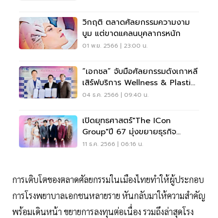
วิกฤติ ตลาดศัลยกรรมความงาม
บูม แต่ขาดแคลนบุคลากรหนัก
01 พ.ย. 2566 | 23:00 น.
“เอกชล” จับมือศัลยกรรมดังเกาหลี
เสิร์ฟบริการ Wellness & Plastic
Surgery
04 ธ.ค. 2566 | 09:40 น.
เปิดยุทธศาสตร์"The ICon
Group"ปี 67 มุ่งขยายธุรกิจ
Wellness รับนโยบายรัฐ
11 ธ.ค. 2566 | 06:16 น.
การเติบโตของตลาดศัลยกรรมในเมืองไทยทำให้ผู้ประกอบ
การโรงพยาบาลเอกชนหลายราย หันกลับมาให้ความสำคัญ
พร้อมเดินหน้า ขยายการลงทุนต่อเนื่อง รวมถึงล่าสุดโรง