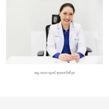
พญ.กอบกาญจน์ ชุณหสวัสดิกุล