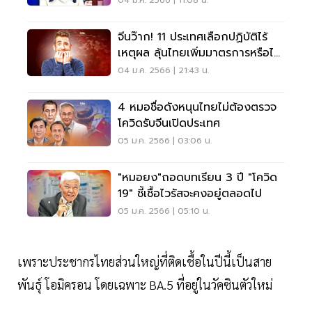
04 ม.ค. 2566 | 11:08 น.
จีนว๊าก! 11 ประเทศเลือกปฏิบัติไร้
เหตุผล ลุ้นไทยเพิ่มมาตรการหรือไม่
วันนี้
04 ม.ค. 2566 | 21:43 น.
4 หมอชื่อดังหนุนไทยไม่ต้องตรวจ
โควิดรับจีนเปิดประเทศ
05 ม.ค. 2566 | 03:06 น.
"หมอยง"ถอดบทเรียน 3 ปี "โควิด
19" ชี้เชื้อไวรัสจะคงอยู่ตลอดไป
05 ม.ค. 2566 | 05:10 น.
เพราะประชากรไทยส่วนใหญ่ที่ติดเชื้อในปีนี้เป็นสาย
พันธุ์ โอมิครอน โดยเฉพาะ BA.5 ที่อยู่ในวัคซินตัวใหม่