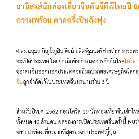
อานิสงส์นักท่องเที่ยวจีนดันจีดีพีไทย
ความพร้อม คาดครึ่งปีหลังพุ่ง
ศ.ดร.นฤมล ภิญโญสินวัฒน์ อดีตรัฐมนตรีช่วยว่าการกระทรว
จะเปิดประเทศ โดยยกเลิกข้อกำหนดการกักกันโรค
โควิด-
ของคนจีนออกนอกประเทศจะมีผลบวกต่อเศรษฐกิจโลกอย่
จีน
ถูกจำกัดไว้ในประเทศจีนมานานร่วม 3 ปี
สำหรับปีพ.ศ. 2562 ก่อนโควิด-19 นักท่องเที่ยวจีนเข้าไท
ทั้งหมด 40 ล้านคน ผลของการเปิดประเทศจีนครั้งนี้ พบว
อยากมาท่องเที่ยวมากที่สุดรองจากประทศญี่ปุ่น