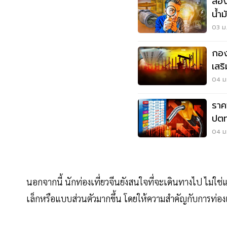
ส่อ
น้ำ
ไหร่
03 ม.
กองท
เสร
04 ม.
ราค
ปตท.ขึ้น
กี่บ
04 ม.
นอกจากนี้ นักท่องเที่ยวจีนยังสนใจที่จะเดินทางไป ไม่ใ
เล็กหรือแบบส่วนตัวมากขึ้น โดยให้ความสำคัญกับการท่องเ