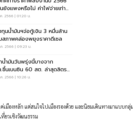
งทิศทางราคาพลังงานปี 2566
มันยังแพงหรือไม่ ค่าไฟจ่ายเท่า
ค. 2566 | 01:20 น.
ุนน้ำมันฯจ่อกู้เงิน 3 หมื่นล้าน
ิมสภาพคล่องพยุงราคาดีเซล
ค. 2566 | 09:23 น.
าน้ำมันวันพรุ่งนี้บางจาก
เบนซิน 60 สต. ล่าสุดลิตรละ
าท
ค. 2566 | 10:26 น.
ช่แค่เมืองหลัก แต่สนใจไปเมืองรองด้วย และนิยมเดินทางมาแบบกลุ่
ที่ยวเชิงวัฒนธรรม