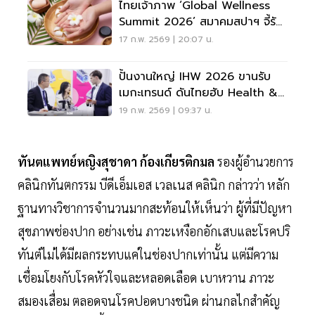
ไทยเจ้าภาพ ‘Global Wellness
Summit 2026’ สมาคมสปาฯ จี้รัฐ
ปลดล็อกกฎหมาย-ลงทุน
17 ก.พ. 2569 | 20:07 น.
ปั้นงานใหญ่ IHW 2026 ขานรับ
เมกะเทรนด์ ดันไทยฮับ Health &
Wellness
19 ก.พ. 2569 | 09:37 น.
ทันตแพทย์หญิงสุชาดา ก้องเกียรติกมล
รองผู้อำนวยการ
คลินิกทันตกรรม บีดีเอ็มเอส เวลเนส คลินิก กล่าวว่า หลัก
ฐานทางวิชาการจำนวนมากสะท้อนให้เห็นว่า ผู้ที่มีปัญหา
สุขภาพช่องปาก อย่างเช่น ภาวะเหงือกอักเสบและโรคปริ
ทันต์ไม่ได้มีผลกระทบแค่ในช่องปากเท่านั้น แต่มีความ
เชื่อมโยงกับโรคหัวใจและหลอดเลือด เบาหวาน ภาวะ
สมองเสื่อม ตลอดจนโรคปอดบางชนิด ผ่านกลไกสำคัญ