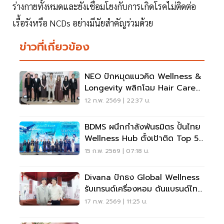
ร่างกายทั้งหมดและยังเชื่อมโยงกับการเกิดโรคไม่ติดต่อ
เรื้อรังหรือ NCDs อย่างมีนัยสำคัญร่วมด้วย
ข่าวที่เกี่ยวข้อง
NEO ปักหมุดแนวคิด Wellness &
Longevity พลิกโฉม Hair Care
ไทย
12 ก.พ. 2569 | 22:37 น.
BDMS ผนึกกำลังพันธมิตร ปั้นไทย
Wellness Hub ตั้งเป้าติด Top 5
ของโลก
15 ก.พ. 2569 | 07:18 น.
Divana ปักธง Global Wellness
รับเทรนด์เครื่องหอม ดันแบรนด์ไทย
รุกตลาดโลก
17 ก.พ. 2569 | 11:25 น.