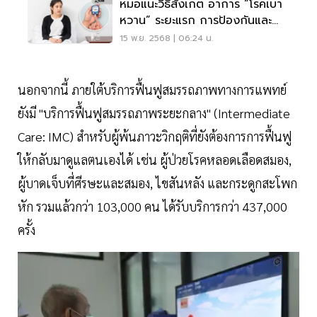
หมอแนะวิธีสังเกต อาการ “โรคเบา
หวาน” ระยะแรก การป้องกันและ
แนวทางรักษา
15 พ.ย. 2568 | 06:24 น.
นอกจากนี้ ภายใต้บริการฟื้นฟูสมรรถภาพทางการแพทย์
ยังมี "บริการฟื้นฟูสมรรถภาพระยะกลาง" (Intermediate
Care: IMC) สำหรับผู้พ้นภาวะวิกฤติที่ยังต้องการการฟื้นฟู
ให้กลับมาดูแลตนเองได้ เช่น ผู้ป่วยโรคหลอดเลือดสมอง,
ผู้บาดเจ็บที่ศีรษะและสมอง, ไขสันหลัง และกระดูกสะโพก
หัก รวมแล้วกว่า 103,000 คน ได้รับบริการกว่า 437,000
ครั้ง