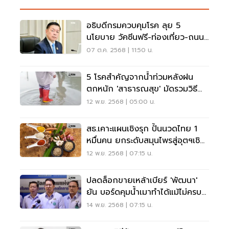
อธิบดีกรมควบคุมโรค ลุย 5
นโยบาย วัคซีนฟรี-ท่องเที่ยว-ถนน
ปลอดภัย
07 ต.ค. 2568 | 11:50 น.
5 โรคสำคัญจากน้ำท่วมหลังฝน
ตกหนัก 'สาธารณสุข' มัดรวมวิธี
ป้องกัน
12 พ.ย. 2568 | 05:00 น.
สธ.เคาะแผนเชิงรุก ปั้นนวดไทย 1
หมื่นคน ยกระดับสมุนไพรสู่อุตฯเชิง
พาณิชย์
12 พ.ย. 2568 | 07:15 น.
ปลดล็อกขายเหล้าเบียร์ 'พัฒนา'
ยัน บอร์ดคุมน้ำเมาทำได้แม้ไม่ครบ
องค์ประชุม
14 พ.ย. 2568 | 07:15 น.