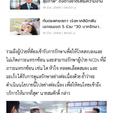
สุขภาพ" ดึงต่างชาติเสริมความงาม
18 มิ.ย. 2568 | 08:00 น.
ทันตแพทยสภา เร่งหาคลินิกฟัน
เอกชนเขต 5 ร่วม "30 บาทรักษา
ทุกที่"
19 มิ.ย. 2568 | 18:00 น.
รวมถึงผู้ป่วยที่ต้องเข้ารับการรักษาเพื่อให้โรคสงบลงและ
ไม่เกิดภาวะแทรกซ้อน และสามารถรักษาผู้ป่วย NCDs ที่มี
ภาวะแทรกซ้อน เช่น ไต หัวใจ หลอดเลือดสมอง และ
มะเร็ง ได้รับการดูแลรักษาอย่างต่อเนื่องด้วย ย้ำว่าจะ
ดำเนินนโยบายนี้ไปอย่างต่อเนื่อง เพื่อให้คนไทยเข้าถึง
บริการให้มากที่สุด" นายสมศักดิ์ กล่าว