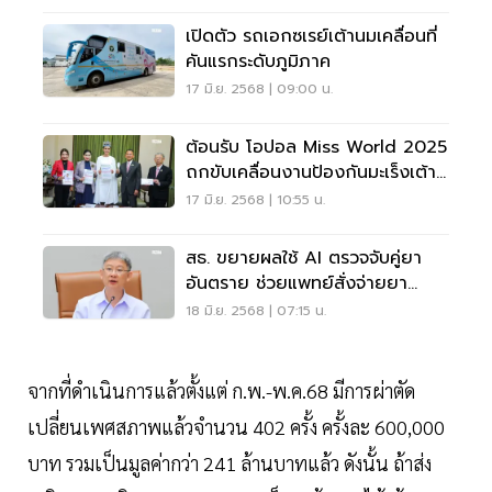
เปิดตัว รถเอกซเรย์เต้านมเคลื่อนที่
คันแรกระดับภูมิภาค
17 มิ.ย. 2568 | 09:00 น.
ต้อนรับ โอปอล Miss World 2025
ถกขับเคลื่อนงานป้องกันมะเร็งเต้า
นม
17 มิ.ย. 2568 | 10:55 น.
สธ. ขยายผลใช้ AI ตรวจจับคู่ยา
อันตราย ช่วยแพทย์สั่งจ่ายยา
ปลอดภัย
18 มิ.ย. 2568 | 07:15 น.
จากที่ดำเนินการแล้วตั้งแต่ ก.พ.-พ.ค.68 มีการผ่าตัด
เปลี่ยนเพศสภาพแล้วจำนวน 402 ครั้ง ครั้งละ 600,000
บาท รวมเป็นมูลค่ากว่า 241 ล้านบาทแล้ว ดังนั้น ถ้าส่ง