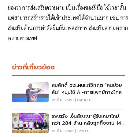
มองว่า การส่งเสริมความงาม เป็นเรื่องของฝีมือ ใช้เวลาสั้น
แต่สามารถสร้างรายได้เข้าประเทศได้จำนวนมาก เช่น การ
ส่งเสริมด้านการผ่าตัดยืนยันเพศสภาพ ส่งเสริมความหลาก
หลายทางเพศ
ข่าวที่เกี่ยวข้อง
สมศักดิ์ ชงแผนแก้วิกฤต "คนป่วย
ล้น" หนุนใช้ AI-การแพทย์ทางไกล
16 มิ.ย. 2568 | 04:30 น.
รพ.ตรัง เซ็นสัญญาผู้รับเหมาใหม่
กว่า 284 ล้าน หลังถูกทิ้งงาน 14
ปี
16 มิ.ย. 2568 | 12:10 น.