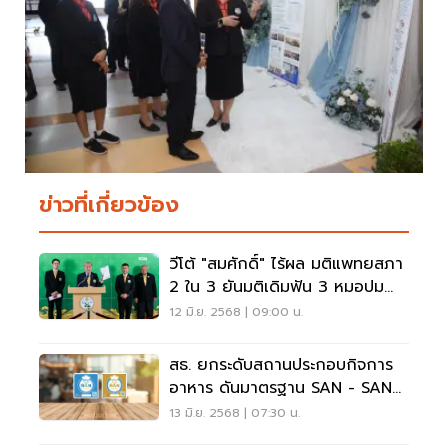
ข่าวที่เกี่ยวข้อง
วีโต้ "สมศักดิ์" ไร้ผล มติแพทยสภา
2 ใน 3 ยันมติเดิมฟัน 3 หมอปม
ทักษิณ
12 มิ.ย. 2568 | 09:00 น.
สธ. ยกระดับสถานประกอบกิจการ
อาหาร ดันมาตรฐาน SAN - SAN
Plus
13 มิ.ย. 2568 | 07:30 น.