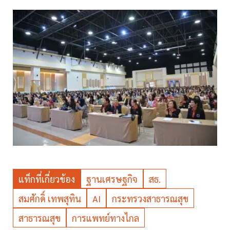
แท็กที่เกี่ยวข้อง
ฐานเศรษฐกิจ
สธ.
สมศักดิ์ เทพสุทิน
AI
กระทรวงสาธารณสุข
สาธารณสุข
การแพทย์ทางไกล