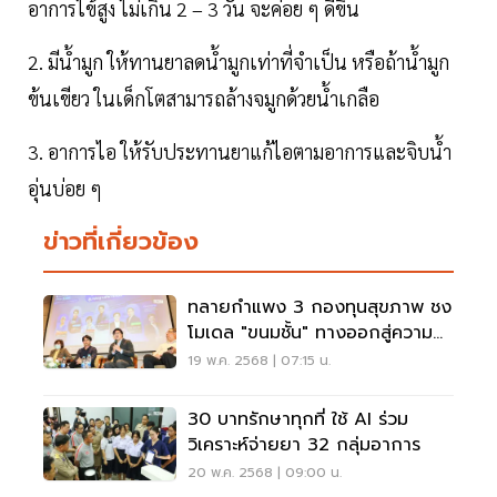
อาการไข้สูง ไม่เกิน 2 – 3 วัน จะค่อย ๆ ดีขึ้น
2. มีน้ำมูก ให้ทานยาลดน้ำมูกเท่าที่จำเป็น หรือถ้าน้ำมูก
ข้นเขียว ในเด็กโตสามารถล้างจมูกด้วยน้ำเกลือ
3. อาการไอ ให้รับประทานยาแก้ไอตามอาการและจิบน้ำ
อุ่นบ่อย ๆ
ข่าวที่เกี่ยวข้อง
ทลายกำแพง 3 กองทุนสุขภาพ ชง
โมเดล "ขนมชั้น" ทางออกสู่ความ
เท่าเทียม
19 พ.ค. 2568 | 07:15 น.
30 บาทรักษาทุกที่ ใช้ AI ร่วม
วิเคราะห์จ่ายยา 32 กลุ่มอาการ
20 พ.ค. 2568 | 09:00 น.