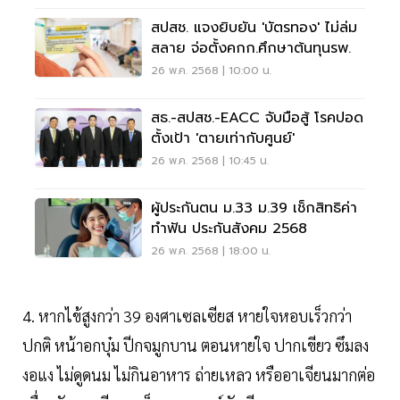
สปสช. แจงยิบยัน 'บัตรทอง' ไม่ล่ม
สลาย จ่อตั้งคกก.ศึกษาต้นทุนรพ.
26 พ.ค. 2568 | 10:00 น.
สธ.-สปสช.-EACC จับมือสู้ โรคปอด
ตั้งเป้า 'ตายเท่ากับศูนย์'
26 พ.ค. 2568 | 10:45 น.
ผู้ประกันตน ม.33 ม.39 เช็กสิทธิค่า
ทำฟัน ประกันสังคม 2568
26 พ.ค. 2568 | 18:00 น.
4. หากไข้สูงกว่า 39 องศาเซลเซียส หายใจหอบเร็วกว่า
ปกติ หน้าอกบุ๋ม ปีกจมูกบาน ตอนหายใจ ปากเขียว ซึมลง
งอแง ไม่ดูดนม ไม่กินอาหาร ถ่ายเหลว หรืออาเจียนมากต่อ