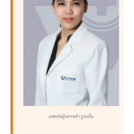
แพทย์หญิงทรายด้า บูรณสิน