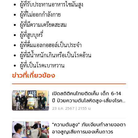
ผู้ที่รับประทานอาหารไขมันสูง
ผู้ที่ไม่ออกกำลังกาย
ผู้ที่มีความเครียดสะสม
ผู้ที่สูบบุหรี่
ผู้ที่ดื่มแอลกอฮอล์เป็นประจำ
ผู้ที่มีน้ำหนักเกินหรือเป็นโรคอ้วน
ผู้ที่เป็นโรคเบาหวาน
ข่าวที่เกี่ยวข้อง
เปิดสถิติคนไทยติดเค็ม เด็ก 6-14
ปี ป่วยความดันโลหิตสูง-เสี่ยงโรค
NCDs
23 ธ.ค. 2567 | 21:55 น.
"ความดันสูง" ภัยเงียบทำลายจอตา
อาจสูญเสียการมองเห็นถาวร