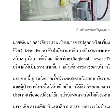
ข่าวดี! ฟอกไตฟรีทุกแห่ง
นายพัฒนา กล่าวอีกว่า ส่วนเป้าหมายการปลูกถ่ายไตเพิ่มมาก
ชีวิต (Living donor) ซึ่งสำนักงานหลักประกันสุขภาพแห่งช
สนับสนุนในการตั้งทีมผ่าตัดอวัยวะ (Regional Harvest 
บริจาคให้เป็นธรรมมากขึ้น รวมถึงเพิ่มค่าชดเชยค่าบริการใ
นอกจากนี้ ผู้ป่วยไตวายเรื้อรังระยะสุดท้ายในระบบบัตรทอ
และผู้ป่วยรายใหม่ที่ไม่เห็นด้วยกับการให้สิทธิ์ของคณ
ประเทศเพื่อขอเปลี่ยนวิธีการบำบัดทดแทนไตได้ด้วยเช่น
นพ.จเด็จ ธรรมธัชอารี เลขาธิการ สปสช. กล่าวว่า ในร