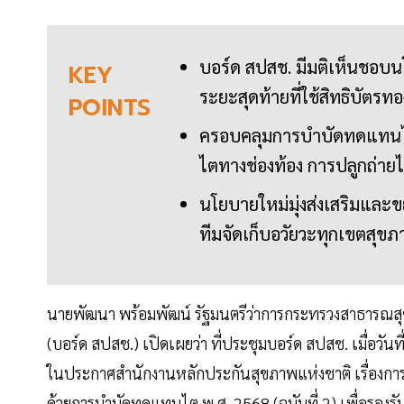
บอร์ด สปสช. มีมติเห็นชอบนโ
KEY
ระยะสุดท้ายที่ใช้สิทธิบัตรทอ
POINTS
ครอบคลุมการบำบัดทดแทนไต 4 
ไตทางช่องท้อง การปลูกถ่
นโยบายใหม่มุ่งส่งเสริมและข
ทีมจัดเก็บอวัยวะทุกเขตสุขภา
นายพัฒนา พร้อมพัฒน์ รัฐมนตรีว่าการกระทรวงสาธารณส
(บอร์ด สปสช.) เปิดเผยว่า ที่ประชุมบอร์ด สปสช. เมื่อว
ในประกาศสำนักงานหลักประกันสุขภาพแห่งชาติ เรื่องการจ่า
ด้วยการบำบัดทดแทนไต พ.ศ. 2568 (ฉบับที่ 2) เพื่อรอ