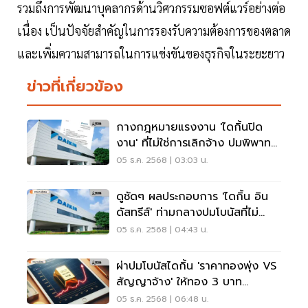
รวมถึงการพัฒนาบุคลากรด้านวิศวกรรมซอฟต์แวร์อย่างต่อ
เนื่อง เป็นปัจจัยสำคัญในการรองรับความต้องการของตลาด
และเพิ่มความสามารถในการแข่งขันของธุรกิจในระยะยาว
ข่าวที่เกี่ยวข้อง
กางกฎหมายแรงงาน 'ไดกิ้นปิด
งาน' ที่ไม่ใช่การเลิกจ้าง ปมพิพาท
โบนัส
05 ธ.ค. 2568 | 03:03 น.
ดูชัดๆ ผลประกอบการ 'ไดกิ้น อิน
ดัสทรีส์' ท่ามกลางปมโบนัสที่ไม่
ลงตัว
05 ธ.ค. 2568 | 04:43 น.
ผ่าปมโบนัสไดกิ้น 'ราคาทองพุ่ง VS
สัญญาจ้าง' ให้ทอง 3 บาท
พนักงานเก่าแก่
05 ธ.ค. 2568 | 06:48 น.