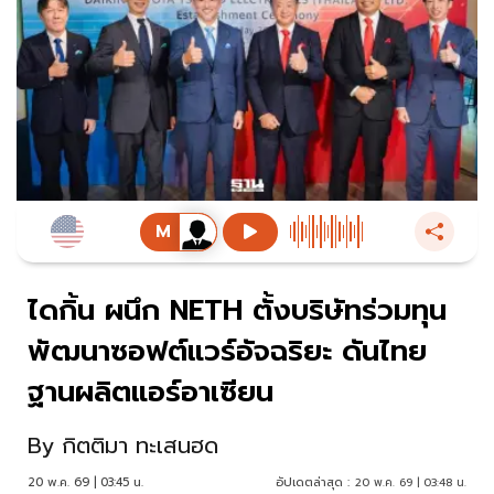
ไดกิ้น ผนึก NETH ตั้งบริษัทร่วมทุน
พัฒนาซอฟต์แวร์อัจฉริยะ ดันไทย
ฐานผลิตแอร์อาเซียน
By
กิตติมา ทะเสนฮด
20 พ.ค. 69 | 03:45 น.
อัปเดตล่าสุด :
20 พ.ค. 69 | 03:48 น.