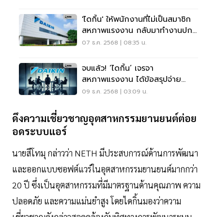
'ไดกิ้น' ให้พนักงานที่ไม่เป็นสมาชิก
สหภาพแรงงาน กลับมาทำงานปกติ
ตั้งแต่วันที่ 8 ธ.ค.นี้
07 ธ.ค. 2568 | 08:35 น.
จบแล้ว! ‘ไดกิ้น’ เจรจา
สหภาพแรงงาน ได้ข้อสรุปจ่าย
โบนัส 7 เดือนบวกเงิน 15,000
09 ธ.ค. 2568 | 03:09 น.
บาท
ดึงความเชี่ยวชาญอุตสาหกรรมยานยนต์ต่อย
อดระบบแอร์
นายสึโทมุ กล่าวว่า NETH มีประสบการณ์ด้านการพัฒนา
และออกแบบซอฟต์แวร์ในอุตสาหกรรมยานยนต์มากกว่า
20 ปี ซึ่งเป็นอุตสาหกรรมที่มีมาตรฐานด้านคุณภาพ ความ
ปลอดภัย และความแม่นยำสูง โดยไดกิ้นมองว่าความ
เชี่ยวชาญดังกล่าวสอดคล้องกับทิศทางการพัฒนาระบบ