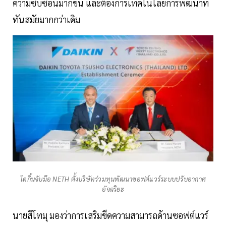
ความซับซ้อนมากขึ้น และต้องการเทคโนโลยีการพัฒนาที่
ทันสมัยมากกว่าเดิม
ไดกิ้นจับมือ NETH ตั้งบริษัทร่วมทุนพัฒนาซอฟต์แวร์ระบบปรับอากาศ
อัจฉริยะ
นายสึโทมุ มองว่าการเสริมขีดความสามารถด้านซอฟต์แวร์