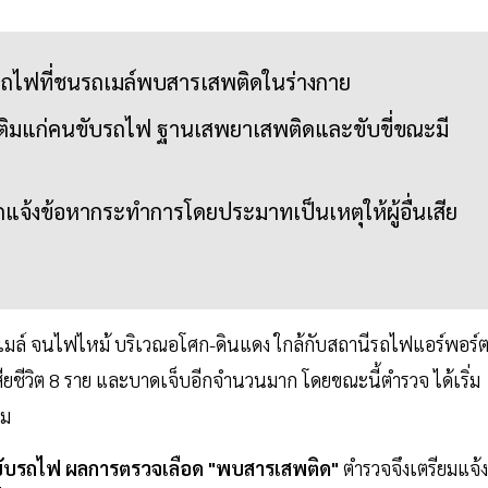
ถไฟที่ชนรถเมล์พบสารเสพติดในร่างกาย
มเติมแก่คนขับรถไฟ ฐานเสพยาเสพติดและขับขี่ขณะมี
จ้งข้อหากระทำการโดยประมาทเป็นเหตุให้ผู้อื่นเสีย
มล์ จนไฟไหม้ บริเวณอโศก-ดินแดง ใกล้กับสถานีรถไฟแอร์พอร์
เสียชีวิต 8 ราย และบาดเจ็บอีกจำนวนมาก โดยขณะนี้ตำรวจ ได้เริ่ม
อม
ับรถไฟ ผลการตรวจเลือด "พบสารเสพติด"
ตำรวจจึงเตรียมแจ้ง