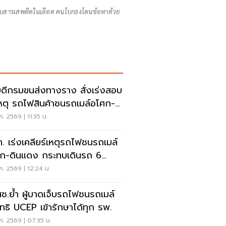
สารเสพติดในเลือด คนโบกธงโดนข้อหาด้วย
บดีกรมขนส่งทางราง สั่งเร่งสอบ
หตุ รถไฟสินค้าชนรถเมล์อโศก-
แดง
ค. 2569 | 11:35 น.
. เร่งเคลียร์เหตุรถไฟชนรถเมล์
ก-ดินแดง กระทบเดินรถ 6
นล่าช้า
ค. 2569 | 12:24 น.
ช.ย้ำ ผู้บาดเจ็บรถไฟชนรถเมล์
สิทธิ UCEP เข้ารักษาได้ทุก รพ.
ค. 2569 | 07:35 น.