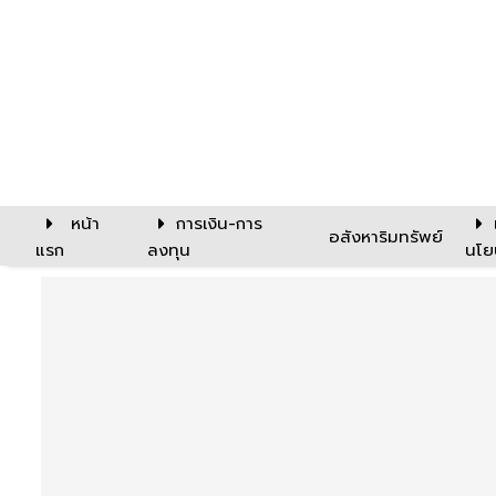
หน้า
การเงิน-การ
อสังหาริมทรัพย์
แรก
ลงทุน
นโย