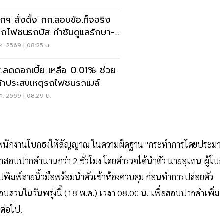
กฯ สั่งตั้ง กก.สอบข้อเท็จจริง
ถไฟชนรถบัส กำชับดูแลรักษา-
วยาเต็มที่
ค. 2569 | 08:25 น.
.ลดดอกเบี้ย เหลือ 0.01% ช่วย
ค้าประสบเหตุรถไฟชนรถเมล์
ค. 2569 | 08:29 น.
ล่าวหาพนักงานโบกธงให้สัญญาณ ในความผิดฐาน "กระทำการโดยประม
้เวลาสอบปากคำนานกว่า 2 ชั่วโมง โดยตำรวจได้นำตัว นายอุเทน ผู้โบ
มพ์ลายนิ้วมือพร้อมนำตัวเข้าห้องควบคุม ก่อนทำการปล่อยตัว
สวนในวันพรุ่งนี้ (18 พ.ค.) เวลา 08.00 น. เพื่อสอบปากคำเพิ่ม
ต่อไป.