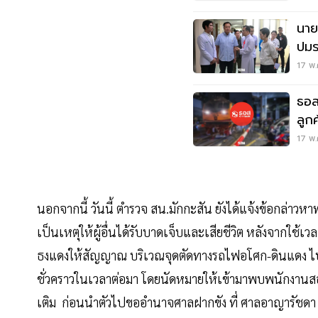
นาย
ปมร
เยีย
17 พ.
ธอส
ลูก
17 พ.
นอกจากนี้ วันนี้ ตำรวจ สน.มักกะสัน ยังได้แจ้งข้อก
เป็นเหตุให้ผู้อื่นได้รับบาดเจ็บและเสียชีวิต หลังจากใช
ธงแดงให้สัญญาณ บริเวณจุดตัดทางรถไฟอโศก-ดินแดง ไปพิ
ชั่วคราวในเวลาต่อมา โดยนัดหมายให้เข้ามาพบพนักงานสอบ
เติม ก่อนนำตัวไปขออำนาจศาลฝากขัง ที่ ศาลอาญารัชดา 