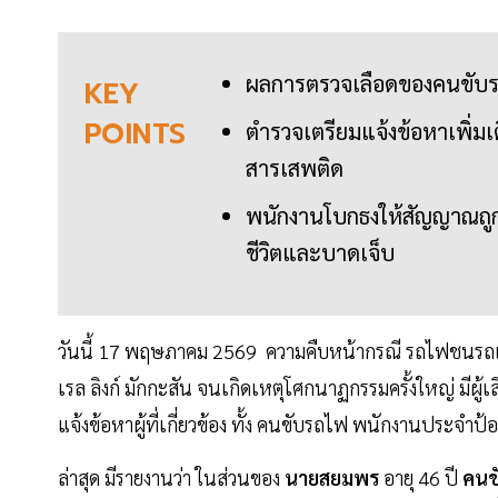
ผลการตรวจเลือดของคนขับร
KEY
POINTS
ตำรวจเตรียมแจ้งข้อหาเพิ่
สารเสพติด
พนักงานโบกธงให้สัญญาณถูกแ
ชีวิตและบาดเจ็บ
วันนี้ 17 พฤษภาคม 2569 ความคืบหน้ากรณี รถไฟชนรถเ
เรล ลิงก์ มักกะสัน จนเกิดเหตุโศกนาฏกรรมครั้งใหญ่ มีผู้
แจ้งข้อหาผู้ที่เกี่ยวข้อง ทั้ง คนขับรถไฟ พนักงานประจำป้
ล่าสุด มีรายงานว่า ในส่วนของ
นายสยมพร
อายุ 46 ปี
คนข