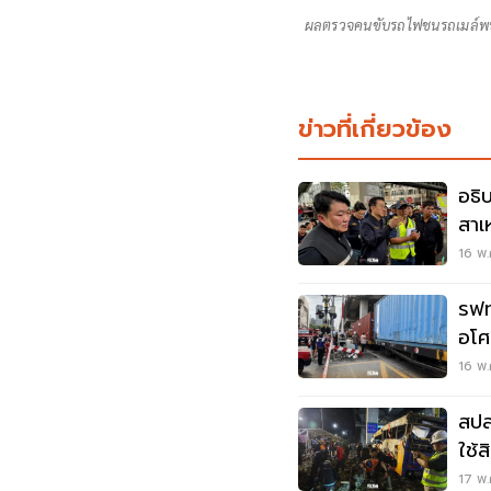
ผลตรวจคนขับรถไฟชนรถเมล์พบ
ข่าวที่เกี่ยวข้อง
อธิ
สาเ
ดิน
16 พ.
รฟท
อโศ
ขบว
16 พ.
สปส
ใช้
17 พ.