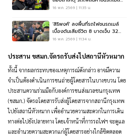
สอบสาเหตุ รถไฟสินค้าชนรถเมล์
อโศก-ดินแดง
16 พ.ค. 2569 | 11:35 น.
'สิริพงศ์' ลงพื้นที่รถไฟชนรถเมล์
เบื้องต้นเสียชีวิต 8 บาดเจ็บ 32
ราย
16 พ.ค. 2569 | 11:34 น.
ประสาน ขสมก.จัดรถรับส่งไปสถานีหัวหมาก
ทั้งนี้ จากผลกระทบของเหตุการณ์ดังกล่าว อาจมีความ
จำเป็นต้องดำเนินการขนถ่ายผู้โดยสารในบางขบวน โดย
ประสานความร่วมมือกับองค์การขนส่งมวลชนกรุงเทพ
(ขสมก.) จัดรถโดยสารรับส่งผู้โดยสารจากสถานีกรุงเทพ
ไปยังสถานีหัวหมาก เพื่ออำนวยความสะดวกในการเดิน
ทางต่อไปยังปลายทาง โดยเจ้าหน้าที่การรถไฟฯ จะดูแล
และอำนวยความสะดวกแก่ผู้โดยสารอย่างใกล้ชิดตลอด