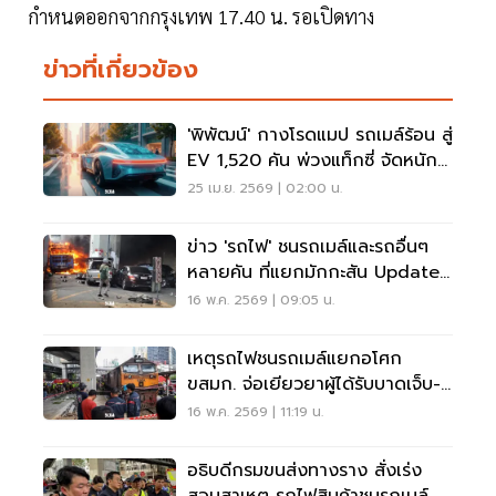
กำหนดออกจากกรุงเทพ 17.40 น. รอเปิดทาง
ข่าวที่เกี่ยวข้อง
'พิพัฒน์' กางโรดแมป รถเมล์ร้อน สู่
EV 1,520 คัน พ่วงแท็กซี่ จัดหนัก
จูงใจทรานส์ฟอร์ม
25 เม.ย. 2569 | 02:00 น.
ข่าว 'รถไฟ' ชนรถเมล์และรถอื่นๆ
หลายคัน ที่แยกมักกะสัน Update
ล่าสุด
16 พ.ค. 2569 | 09:05 น.
เหตุรถไฟชนรถเมล์แยกอโศก
ขสมก. จ่อเยียวยาผู้ได้รับบาดเจ็บ-
เสียชีวิต 1.5 ล้าน
16 พ.ค. 2569 | 11:19 น.
อธิบดีกรมขนส่งทางราง สั่งเร่ง