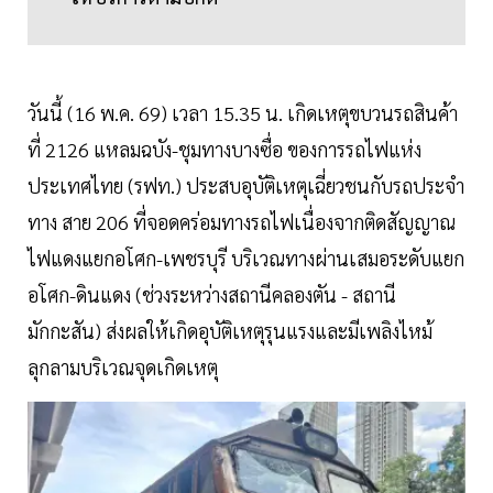
วันนี้ (16 พ.ค. 69) เวลา 15.35 น. เกิดเหตุขบวนรถสินค้า
ที่ 2126 แหลมฉบัง-ชุมทางบางซื่อ ของการรถไฟแห่ง
ประเทศไทย (รฟท.) ประสบอุบัติเหตุเฉี่ยวชนกับรถประจำ
ทาง สาย 206 ที่จอดคร่อมทางรถไฟเนื่องจากติดสัญญาณ
ไฟแดงแยกอโศก-เพชรบุรี บริเวณทางผ่านเสมอระดับแยก
อโศก-ดินแดง (ช่วงระหว่างสถานีคลองตัน - สถานี
มักกะสัน) ส่งผลให้เกิดอุบัติเหตุรุนแรงและมีเพลิงไหม้
ลุกลามบริเวณจุดเกิดเหตุ