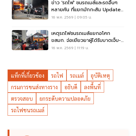
ข่าว 'รถไฟ' ชนรถเมล์และรถอื่นๆ
หลายคัน ที่แยกมักกะสัน Update
ล่าสุด
16 พ.ค. 2569 | 09:05 น.
เหตุรถไฟชนรถเมล์แยกอโศก
ขสมก. จ่อเยียวยาผู้ได้รับบาดเจ็บ-
เสียชีวิต 1.5 ล้าน
16 พ.ค. 2569 | 11:19 น.
แท็กที่เกี่ยวข้อง
รถไฟ
รถเมล์
อุบัติเหตุ
กรมการขนส่งทางราง
อธิบดี
ลงพื้นที่
ตรวจสอบ
ยกระดับความปลอดภัย
รถไฟชนรถเมล์