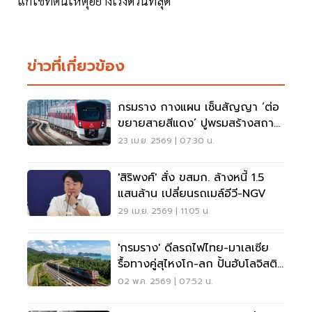
แก้ไขที่ต้นเหตุอย่างเร่งด่วนที่สุด
ข่าวที่เกี่ยวข้อง
กรมราง กางแผน เซ็นสัญญา ‘ต่อ
ขยายสายสีแดง’ ปูพรมสร้างสถานี
ศิริราช มั่นใจเปิดใช้ปี 72
23 เม.ย. 2569 | 07:30 น.
'สิริพงศ์' สั่ง ขสมก. ล้างหนี้ 1.5
แสนล้าน เปลี่ยนรถเมล์อีวี-NGV
29 เม.ย. 2569 | 11:05 น.
'กรมราง' ดีลรถไฟไทย-มาเลเซีย
รื้อทางคู่สุไหงโก-ลก ปั้นฮับโลจิสติ
กส์ชายแดนใต้
02 พ.ค. 2569 | 07:52 น.