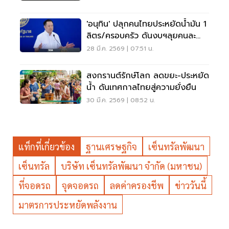
'อนุทิน' ปลุกคนไทยประหยัดน้ำมัน 1
ลิตร/ครอบครัว ดันงบฯลุยคนละ
ครึ่งพลัส
28 มี.ค. 2569 | 07:51 น.
สงกรานต์รักษ์โลก ลดขยะ-ประหยัด
น้ำ ดันเทศกาลไทยสู่ความยั่งยืน
30 มี.ค. 2569 | 08:52 น.
แท็กที่เกี่ยวข้อง
ฐานเศรษฐกิจ
เซ็นทรัลพัฒนา
เซ็นทรัล
บริษัท เซ็นทรัลพัฒนา จำกัด (มหาชน)
ที่จอดรถ
จุดจอดรถ
ลดค่าครองชีพ
ข่าววันนี้
มาตรการประหยัดพลังงาน