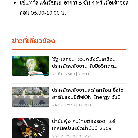
เซ็นทรัล แจ้งวัฒนะ อาคาร B ชั้น 4 ฟรี เมื่อเข้าจอด
ก่อน 06.00-10:00 น.
ข่าวที่เกี่ยวข้อง
'รัฐ-เอกชน' รวมพลังขับเคลื่อน
ประหยัดพลังงาน รับมือวิกฤต
พลังงานโลก
23 มี.ค. 2569 | 22:11 น.
ประหยัดพลังงานลดโลกร้อน ซื้อโซ
ลาร์ในแอปนิติฯION Energy จับมือ
บิ๊กอสังหาฯ ตอบโจทย์ลูกบ้านยุค
24 มี.ค. 2569 | 12:16 น.
ใหม่
น้ำมันพุ่ง คนไทยต้องรอด แชร์
เทคนิคประหยัดน้ำมันปี 2569
26 มี.ค. 2569 | 06:25 น.