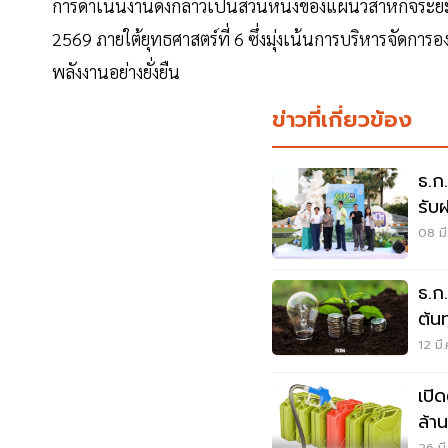
การดำเนินงานดังกล่าวเป็นส่วนหนึ่งของแผนวิสาหกิจระย
2569 ภายใต้ยุทธศาสตร์ที่ 6 ซึ่งมุ่งเน้นการบริหารจัดกา
พลังงานอย่างยั่งยืน
ข่าวที่เกี่ยวข้อง
ธ.ก.
รั
Ho
08 มี
ธ.ก
ต้น
12 มี
เปิ
ล้า
กระ
26 มี