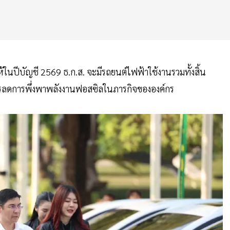
ให้ในปีบัญชี 2569 ธ.ก.ส. จะมีรถยนต์ไฟฟ้าใช้งานรวมทั้งสิ้น
การลดการพึ่งพาพลังงานฟอสซิลในภารกิจขององค์กร