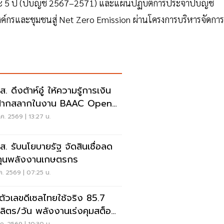
ะ 5 ปี (ปีบัญชี 2567–2571) และแผนปฏิบัติการประจำปีบัญชี
รองค์กรและชุมชนสู่ Net Zero Emission ผ่านโครงการบริหารจัดการ
ส. ดึงต้าห์อู๋ ให้ความรู้การเงิน
บฝากสลากในงาน BAAC Open
use
.ค. 2569 | 13:27 น.
.ส. รับนโยบายรัฐ จัดสินเชื่อลด
ทุนพลังงานเกษตรกร
.ค. 2569 | 07:25 น.
ดตัวเลขดีเซลไทยใช้จริง 85.7
นลิตร/วัน พลังงานเร่งคุมสต็อก-
จายทั่วถึง
.ค. 2569 | 10:30 น.