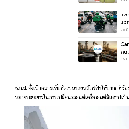
แพล
แจก
พุ่ง
26 มี
Car
กดเ
พอร
26 มี
ธ.ก.ส. ตั้งเป้าหมายเพิ่มสัดส่วนรถยนต์ไฟฟ้าให้มากกว่
หมายระยะยาวในการเปลี่ยนรถยนต์เครื่องยนต์สันดาปเป็