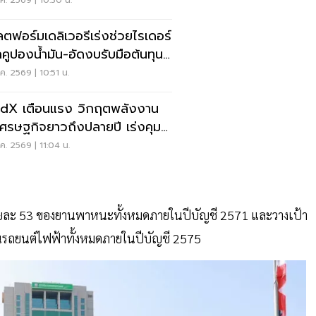
ตฟอร์มเดลิเวอรีเร่งช่วยไรเดอร์
คูปองน้ำมัน-อัดงบรับมือต้นทุน
.ค. 2569 | 10:51 น.
dX เตือนแรง วิกฤตพลังงาน
ศรษฐกิจยาวถึงปลายปี เร่งคุม
์ต–ดูแลลูกค้า
.ค. 2569 | 11:04 น.
าร้อยละ 53 ของยานพาหนะทั้งหมดภายในปีบัญชี 2571 และวางเป้า
นรถยนต์ไฟฟ้าทั้งหมดภายในปีบัญชี 2575