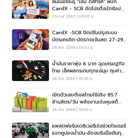
ซัมเมอร์ระอุ "เอ็ม ดิสทริค" ผนึก
CardX - SCB อัดโปรดึงนักช้อป
นักชิม
29 ก.พ. 2567 | 09:05 น.
CardX -SCB ปิดปรับปรุงระบบ
บัตรเครดิต-บัตรกดเงินสด 27-29
พ.ค 68
26 พ.ค. 2568 | 04:32 น.
น้ำมันราคาพุ่ง 6 บาท ฉุดเศรษฐกิจ
ไทย เช็คผลกระทบทุกแง่มุม ทุบค่า
ครองชีพ
26 มี.ค. 2569 | 10:26 น.
เปิดตัวเลขดีเซลไทยใช้จริง 85.7
ล้านลิตร/วัน พลังงานเร่งคุมสต็
อก-กระจายทั่วถึง
26 มี.ค. 2569 | 10:30 น.
แพลตฟอร์มเดลิเวอรีเร่งช่วยไรเดอร์
แจกคูปองน้ำมัน-อัดงบรับมือต้นทุน