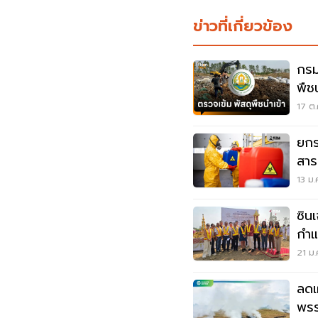
ข่าวที่เกี่ยวข้อง
กรม
พืช
17 ต.
ยกร
สาร
ระด
13 ม.
ซิน
กำแ
ยั่ง
21 ม.
ลดเ
พรร