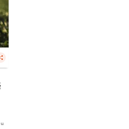
ู
 น.