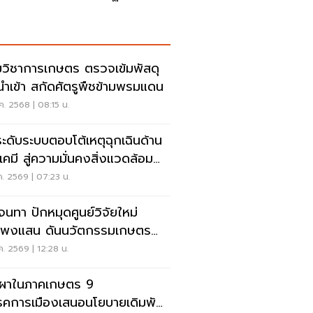
วิชาการเกษตร ตรวจเข้มพัสดุ
นำเข้า สกัดศัตรูพืชข้ามพรมแดน
ค. 2568 | 08:15 น.
ะดับระบบตอบโต้เหตุฉุกเฉินด้าน
เคมี สู่ความมั่นคงสิ่งแวดล้อม
ับประเทศ
ค. 2569 | 07:23 น.
เจนทา ปักหมุดศูนย์วิจัยใหม่
พงแสน ดันนวัตกรรมเกษตร
ยืนไทย
ค. 2569 | 12:28 น.
ผาในภาคเกษตร 9
คการเมืองเสนอนโยบายเดิมพัน