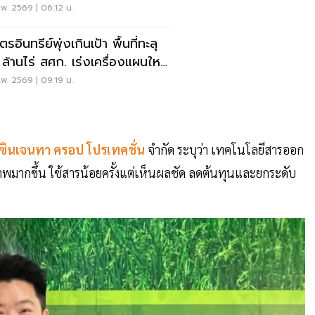
ลี่ยนแรงจูงใจ'
พ. 2569 | 06:12 น.
รอินทรีย์พุ่งเกินเป้า พื้นที่ทะลุ
 ล้านไร่ สศก. เร่งเครื่องแผนใหม่
71–2575
พ. 2569 | 09:19 น.
ซินเจนทา ครอป โปรเทคชั่น
จำกัด ระบุว่า เทคโนโลยีสารออก
าพมากขึ้น ใช้สารน้อยครั้งแต่เห็นผลชัด ลดต้นทุนและยกระดับ