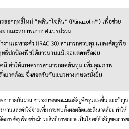
ออกฤทธิ์ใหม่ “พลินาโซลิน” (Plinazolin™) เพื่อช่วย
ชดื้อยาและสภาพอากาศแปรปรวน
ทำงานเฉพาะตัว (IRAC 30) สามารถควบคุมแมลงศัตรูพืช
ทธิ์ปกป้องพืชได้ยาวนานแม้เจอแดดหรือฝน
เคมี ทำให้เกษตรกรสามารถลดต้นทุน เพิ่มคุณภาพ
งแวดล้อม ซึ่งสอดรับกับแนวทางเกษตรยั่งยืน
อากาศผันผวน การระบาดของแมลงศัตรูพืชรุนแรงขึ้น และปัญห
แรงงานและค่าใช้จ่ายเพิ่ม กระทบทั้งผลผลิตและสิ่งแวดล้อม ทำให้
ัดการศัตรูพืชอย่างมีประสิทธิภาพกลายเป็นโจทย์สำคัญของการย