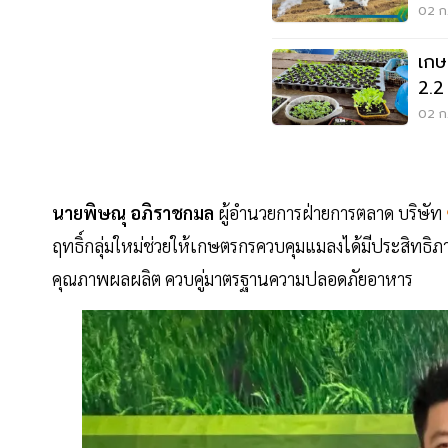
'เป
02 ก.
เกษต
2.2
25
02 ก.
นายพิษณุ อภิราชกมล
ผู้อำนวยการฝ่ายการตลาด บริษัท
ฤทธิ์กลุ่มใหม่ช่วยให้เกษตรกรควบคุมแมลงได้มีประสิทธิภ
คุณภาพผลผลิต ควบคู่มาตรฐานความปลอดภัยอาหาร