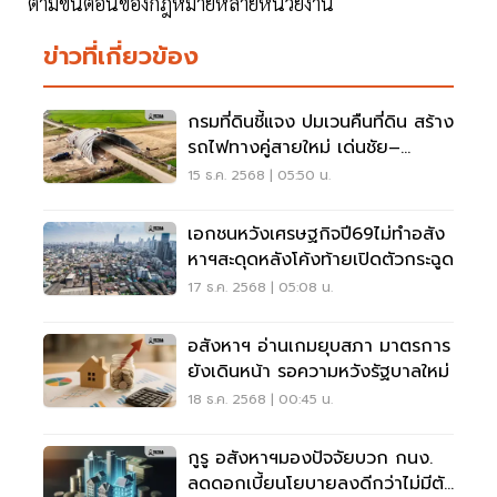
ตามขั้นตอนของกฎหมายหลายหน่วยงาน
ข่าวที่เกี่ยวข้อง
กรมที่ดินชี้แจง ปมเวนคืนที่ดิน สร้าง
รถไฟทางคู่สายใหม่ เด่นชัย–
เชียงราย–เชียงของ
15 ธ.ค. 2568 | 05:50 น.
เอกชนหวังเศรษฐกิจปี69ไม่ทำอสัง
หาฯสะดุดหลังโค้งท้ายเปิดตัวกระฉูด
17 ธ.ค. 2568 | 05:08 น.
อสังหาฯ อ่านเกมยุบสภา มาตรการ
ยังเดินหน้า รอความหวังรัฐบาลใหม่
18 ธ.ค. 2568 | 00:45 น.
กูรู อสังหาฯมองปัจจัยบวก กนง.
ลดดอกเบี้ยนโยบายลงดีกว่าไม่มีตัว