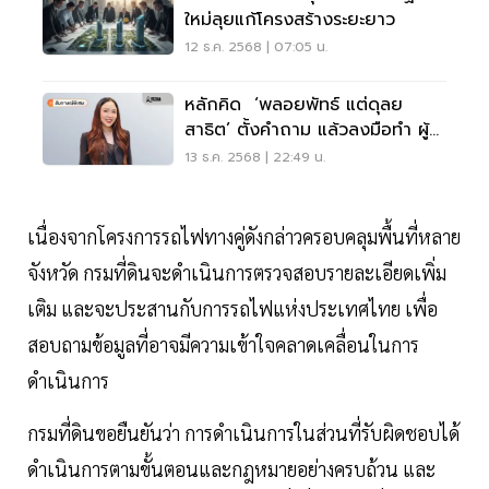
ใหม่ลุยแก้โครงสร้างระยะยาว
12 ธ.ค. 2568 | 07:05 น.
หลักคิด ‘พลอยพัทธ์ แต่ดุลย
สาธิต’ ตั้งคำถาม แล้วลงมือทำ ผู้
สร้าง Data Warehouse เพื่อ
13 ธ.ค. 2568 | 22:49 น.
อสังหาฯไทย
เนื่องจากโครงการรถไฟทางคู่ดังกล่าวครอบคลุมพื้นที่หลาย
จังหวัด กรมที่ดินจะดำเนินการตรวจสอบรายละเอียดเพิ่ม
เติม และจะประสานกับการรถไฟแห่งประเทศไทย เพื่อ
สอบถามข้อมูลที่อาจมีความเข้าใจคลาดเคลื่อนในการ
ดำเนินการ
กรมที่ดินขอยืนยันว่า การดำเนินการในส่วนที่รับผิดชอบได้
ดำเนินการตามขั้นตอนและกฎหมายอย่างครบถ้วน และ