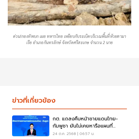
ด่วน!กองทัพบก เผย ทหารไทย เหยียบกับระเบิดบริเวณพื้นที่ห้วยตามา
เรีย อำเภอกันทรลักษ์ จังหวัดศรีสะเกษ จำนวน 2 นาย
ข่าวที่เกี่ยวข้อง
กต. แถลงคืบหน้าชายแดนไทย-
กัมพูชา ยันไม่เคยหารือแผนที่
1:200,000
24 ต.ค. 2568 | 06:57 น.