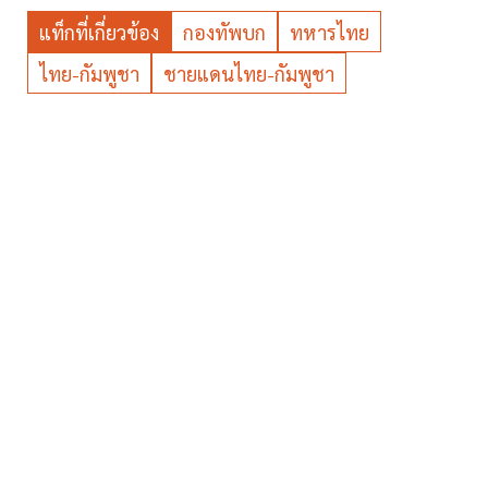
แท็กที่เกี่ยวข้อง
กองทัพบก
ทหารไทย
ไทย-กัมพูชา
ชายแดนไทย-กัมพูชา