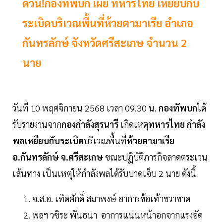
ด่วน!กองทัพบก เผย ทหารไทย เหยียบกับ
ระเบิดบริเวณพื้นที่ห้วยตามาเรีย อำเภอ
กันทรลักษ์ จังหวัดศรีสะเกษ จำนวน 2
นาย
วันที่ 10 พฤศจิกายน 2568 เวลา 09.30 น.
กองทัพบก
ได้
รับรายงานจาก
กองกำลังสุรนารี
เกิดเหตุ
ทหารไทย กำลัง
พลเหยียบกับระเบิด
บริเวณพื้นที่
ห้วยตามาเรีย
อ.กันทรลักษ์ จ.ศรีสะเกษ
ขณะปฏิบัติภารกิจลาดตระเวน
เส้นทาง เป็นเหตุให้กำลังพลได้รับบาดเจ็บ 2 นาย ดังนี้
จ.ส.อ. เทิดศักดิ์ สมาพงษ์ อาการข้อเท้าขวาขาด
พลฯ วชิระ พันธนา อาการแน่นหน้าอกจากแรงอัด