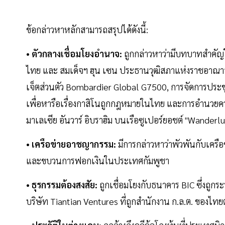
ข้อกล่าวหาหลักสามารถสรุปได้ดังนี้:
• ตัวกลางเชื่อมโยงอำนาจ:
ถูกกล่าวหาว่ามีบทบาทสำคัญ
ไทย และ สมเด็จฯ ฮุน เซน ประธานวุฒิสภาแห่งราชอาณาจัก
เจ็ตส่วนตัว Bombardier Global G7500, การจัดการประช
เพื่อหารือเรื่องกาสิโนถูกกฎหมายในไทย และการอำนว
มาเลเซีย อันวาร์ อิบราฮิม บนเรือซูเปอร์ยอชต์ "Wanderl
• เครือข่ายอาชญากรรม:
มีการกล่าวหาว่าพัวพันกับเครือ
และขบวนการฟอกเงินในประเทศกัมพูชา
• ธุรกรรมต้องสงสัย:
ถูกเชื่อมโยงกับธนาคาร BIC ซึ่งถูก
บริษัท Tiantian Ventures ที่ถูกสำนักงาน ก.ล.ต. ของไ