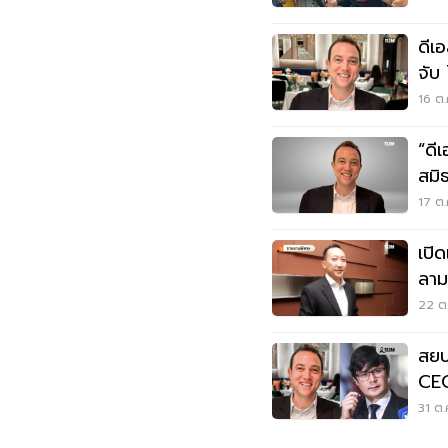
ดีเ
จับ
คดี
16 ต.
“ดี
สมิ
17 ต.
เปิ
ลาม
22 ต.
สยบ
CEO
เงิน
31 ต.