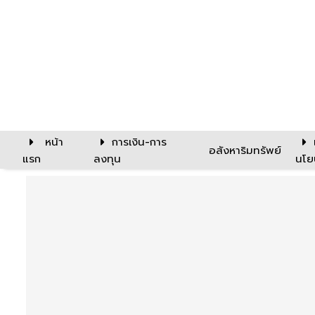
หน้า
การเงิน-การ
อสังหาริมทรัพย์
แรก
ลงทุน
นโย