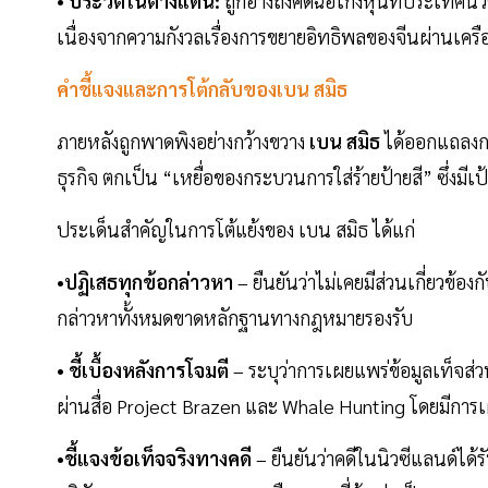
• ประวัติในต่างแดน:
ถูกอ้างถึงคดีฉ้อโกงหุ้นที่ประเทศน
เนื่องจากความกังวลเรื่องการขยายอิทธิพลของจีนผ่านเคร
คำชี้แจงและการโต้กลับของเบน สมิธ
ภายหลังถูกพาดพิงอย่างกว้างขวาง
เบน สมิธ
ได้ออกแถลงกา
ธุรกิจ ตกเป็น “เหยื่อของกระบวนการใส่ร้ายป้ายสี” ซึ่งมี
ประเด็นสำคัญในการโต้แย้งของ เบน สมิธ ได้แก่
•ปฏิเสธทุกข้อกล่าวหา
– ยืนยันว่าไม่เคยมีส่วนเกี่ยวข้อ
กล่าวหาทั้งหมดขาดหลักฐานทางกฎหมายรองรับ
• ชี้เบื้องหลังการโจมตี
– ระบุว่าการเผยแพร่ข้อมูลเท็จส่
ผ่านสื่อ Project Brazen และ Whale Hunting โดยมีการเผ
•ชี้แจงข้อเท็จจริงทางคดี
– ยืนยันว่าคดีในนิวซีแลนด์ได้ร