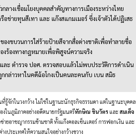
ตัวกลางเชื่อมโยงบุคคลสำคัญทางการเมืองระหว่างไทย
ือข่ายทุนสีเทา และ แก๊งสแกมเมอร์ ซึ่งเจ้าตัวได้ปฏิเสธ
่อของขบวนการใส่ร้ายป้ายสีจากสื่อต่างชาติเพื่อทำลายชื่อ
ฟ้องร้องทางกฎหมายเพื่อพิสูจน์ความจริง
 และ ตำรวจ ปอศ. ตรวจสอบแล้วไม่พบประวัติการดำเนิน
ี่ถูกกล่าวหาในคดีฉ้อโกงเป็นคนละคนกับ เบน สมิธ
ที่รู้จักในวงกว้าง ไม่ใช่ในฐานะนักธุรกิจธรรมดา แต่ในฐานะบุคคลท
มืองในภูมิภาคอย่างอดีตนายกรัฐมนตรี
ทักษิณ ชินวัตร
และ
สมเด็จ
รือข่ายอาชญากรรมข้ามชาติ ทั้งแก๊งคอลเซ็นเตอร์ การฟอกเงิน และ
อต่างประเทศให้ความสนใจอย่างกว้างขวาง