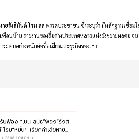
นายรังสิมันต์ โรม
สส.พรรคประชาชน ซึ่งระบุว่า มีหลักฐานเชื่อมโ
พื่อนบ้าน รายงานของสื่อต่างประเทศหลายแห่งยังขยายผลต่อ จนส
กระทบอย่างหนักต่อชื่อเสียงและธุรกิจของเขา
รับฟ้อง “เบน สมิธ”ฟ้อง“รังสิ
ต์ โรม”หมิ่นฯ เรียกค่าเสียหาย
 ล้าน
.ค. 2568 | 06:04 น.