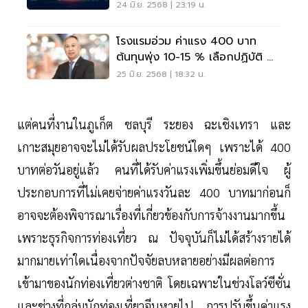
ออกไปให้ธุรกิจปรับตัว
24 มิ.ย. 2568 | 23:19 น.
โรงแรมอ่วม ค่าแรง 400 บาท
ต้นทุนพุ่ง 10-15 % เลือกปฏิบัติ ซ้ำ
เติมธุรกิจ
25 มิ.ย. 2568 | 18:32 น.
แต่คนที่งานในภูเก็ต ชลบุรี ระยอง ฉะเชิงเทรา และ
เกาะสมุยอาจจะไม่ได้รับผลประโยชน์ใดๆ เพราะได้ 400
บาทต่อวันอยู่แล้ว คนที่ได้รับค่าแรงเพิ่มขึ้นย่อมดีใจ ผู้
ประกอบการที่ไม่เคยจ่ายค่าแรงวันละ 400 บาทมาก่อนก็
อาจจะต้องพิจารณาเรื่องที่เกี่ยวข้องกับการจ้างงานมากขึ้น
เพราะธุรกิจการท่องเที่ยว ณ ปัจจุบันก็ไม่ได้สร้างรายได้
มากมายเท่าใดเนื่องจากปัจจัยลบหลายอย่างมีผลต่อการ
เข้ามาของนักท่องเที่ยวต่างชาติ โดยเฉพาะในช่วงโลว์ซีซั่น
และช่วงที่กลุ่มนักท่องเที่ยวจีนหายไป การปรับขึ้นค่าแรง