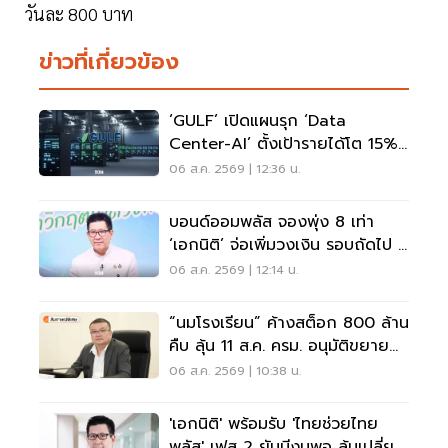
วันละ 800 บาท
ข่าวที่เกี่ยวข้อง
‘GULF’ เปิดแผนรุก ‘Data
Center-AI’ ตั้งเป้ารายได้โต 15%
เดินหน้าลงทุนยุโรป
06 ส.ค. 2569 | 12:36 น.
บอนด์ออมพลัส จองพุ่ง 8 เท่า
‘เอกนิติ’ จ่อเพิ่มวงเงิน รอบถัดไป 4
ก.ย.นี้
06 ส.ค. 2569 | 12:14 น.
“นมโรงเรียน” ค้างสต็อก 800 ล้าน
คืบ ลุ้น 11 ส.ค. ครม. อนุมัติขยาย
ถึง ม.3
06 ส.ค. 2569 | 10:38 น.
'เอกนิติ' พร้อมรับ 'ไทยช่วยไทย
พลัส' เฟส 2 ยันมีงบพอ ลุ้นเปลี่ยน