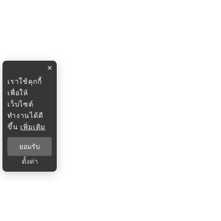
×
เราใช้คุกกี้
เพื่อให้
เว็บไซต์
ทำงานได้ดี
ขึ้น
เพิ่มเติม
ยอมรับ
ตั้งค่า