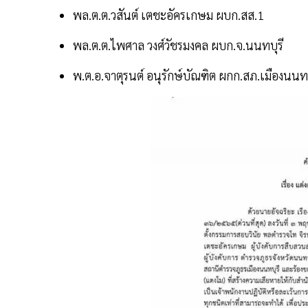
พล.ต.ต.วสันต์ เตชะอัครเกษม ผบก.สส.1
พล.ต.ต.ไพศาล วงศ์วัชรมงคล ผบก.จ.นนทบุรี
พ.ต.อ.จาตุรนต์ อนุรักษ์บัณฑิต ผกก.สภ.เมืองนนทบ