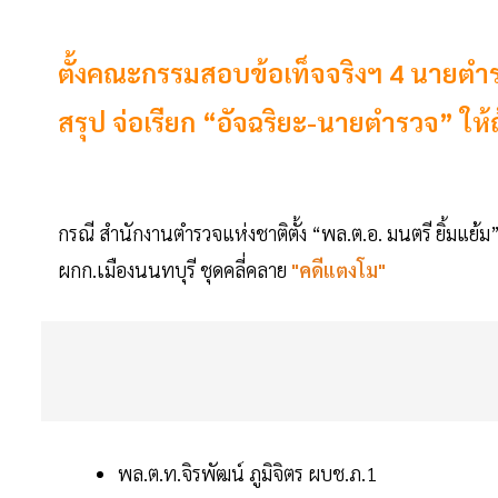
ตั้งคณะกรรมสอบข้อเท็จจริงฯ 4 นายตำรว
สรุป จ่อเรียก “อัจฉริยะ-นายตำรวจ” ให้ถ้
กรณี สำนักงานตำรวจแห่งชาติตั้ง “พล.ต.อ. มนตรี ยิ้มแย้
ผกก.เมืองนนทบุรี ชุดคลี่คลาย
"คดีแตงโม"
พล.ต.ท.จิรพัฒน์ ภูมิจิตร ผบช.ภ.1