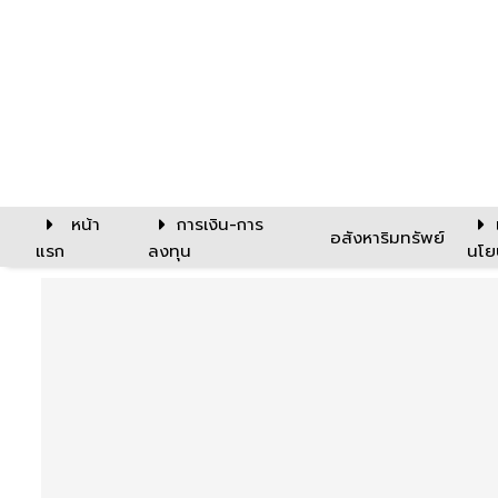
หน้า
การเงิน-การ
อสังหาริมทรัพย์
แรก
ลงทุน
นโย