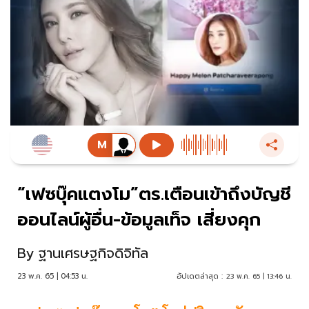
“เฟซบุ๊คแตงโม”ตร.เตือนเข้าถึงบัญชี
ออนไลน์ผู้อื่น-ข้อมูลเท็จ เสี่ยงคุก
By
ฐานเศรษฐกิจดิจิทัล
23 พ.ค. 65 | 04:53 น.
อัปเดตล่าสุด :
23 พ.ค. 65 | 13:46 น.