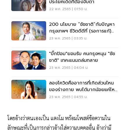
ประโยคเด็ดที่ต้องจับตา
22 พ.ค. 2565 | 01:50 น.
200 นโยบาย “ชัชชาติ”กับปัญหา
กรุงเทพฯ ชีวิตดีดีที่ (รอการแก้)
ลงตัว
23 พ.ค. 2565 | 03:35 น.
"บิ๊กป้อม"ยอมรับ คนกรุงหนุน "ชัช
ชาติ" เทคะแนนถล่มทลาย
23 พ.ค. 2565 | 04:04 น.
ลองโควิดคืออาการที่เกิดส่วนไหน
ของร่างกาย พบได้มากน้อยแค่ไหน
อ่านเลย
23 พ.ค. 2565 | 04:55 น.
โดยอ้างว่าตนเองเป็น แตงโม พร้อมโพสต์ข้อความใน
ลักษณะที่เป็นการกล่าวอ้างใส่ความบุคคลอื่น อ้างว่ามี