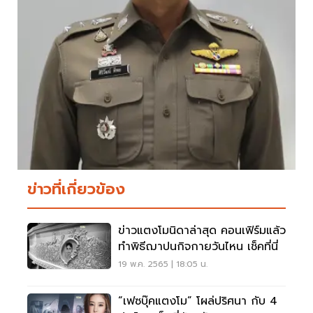
ข่าวที่เกี่ยวข้อง
ข่าวแตงโมนิดาล่าสุด คอนเฟิร์มแล้ว
ทำพิธีฌาปนกิจกายวันไหน เช็คที่นี่
19 พ.ค. 2565 | 18:05 น.
“เฟซบุ๊คแตงโม” โผล่ปริศนา กับ 4