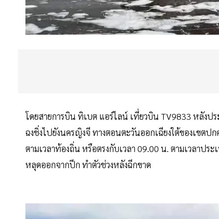
โดยสายการบิน ทิเบต แอร์ไลน์ เที่ยวบิน TV9833 หลั
ฉงชิ่งไปยังนครญิงจี ทางตอนตะวันออกเฉียงใต้ของเขตปกค
ตามเวลาท้องถิ่น หรือตรงกับเวลา 09.00 น. ตามเวลาประเทศไ
หลุดออกจากปีก ทำตัวช่วงหลังฉีกขาด