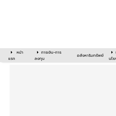
หน้า
การเงิน-การ
อสังหาริมทรัพย์
แรก
ลงทุน
นโย