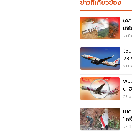
ข่าวที่เกี่ยวข้อง
(คล
เทิ
ลำ
21 มี
ไชน่
737
ตก
21 มี
พบแ
น่าอ
สูง
23 มี
เปิ
'เค
หุบ
25 มี